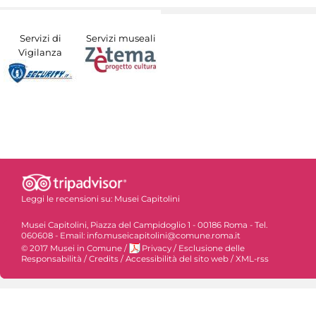
Servizi di
Servizi museali
Vigilanza
Leggi le recensioni su:
Musei Capitolini
Musei Capitolini, Piazza del Campidoglio 1 - 00186 Roma - Tel.
060608 - Email: info.museicapitolini@comune.roma.it
© 2017 Musei in Comune
/
Privacy
/
Esclusione delle
Responsabilità
/
Credits
/
Accessibilità del sito web
/
XML-rss