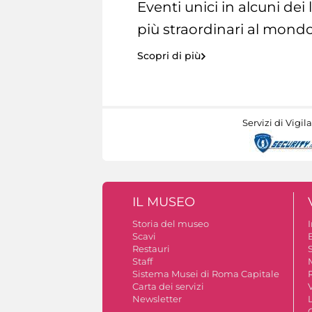
Eventi unici in alcuni dei
più straordinari al mondo
Scopri di più
Servizi di Vigil
IL MUSEO
Storia del museo
Scavi
Restauri
S
Staff
Sistema Musei di Roma Capitale
Carta dei servizi
V
Newsletter