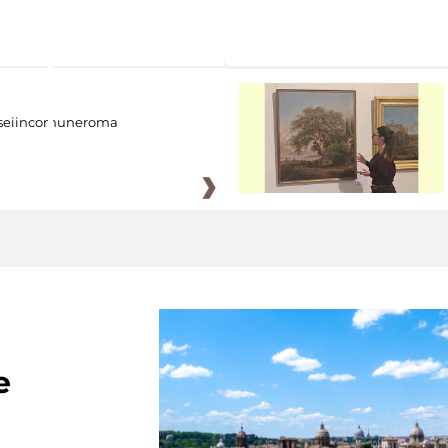
eiincomuneroma
e