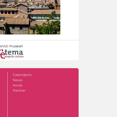
ervizi museali
Calendario
News
Avvisi
Partner