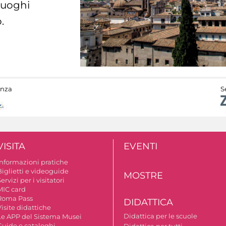
 luoghi
.
anza
S
VISITA
EVENTI
Informazioni pratiche
Biglietti e videoguide
MOSTRE
ervizi per i visitatori
MIC card
Roma Pass
DIDATTICA
isite didattiche
Didattica per le scuole
Le APP del Sistema Musei
Guide e cataloghi
Didattica per tutti