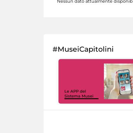
Nessun dato attualmente disponib
#MuseiCapitolini
Le APP del
Sistema Musei