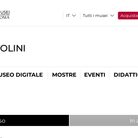
Tutti i musei
Acquist
OLINI
USEO DIGITALE
MOSTRE
EVENTI
DIDATT
so
(scheda attiva)
In 