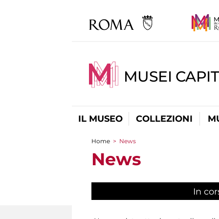
MUSEI CAPIT
IL MUSEO
COLLEZIONI
M
Home
>
News
Tu sei qui
News
In cor