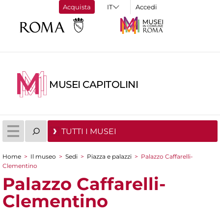
Acquista
Accedi
MUSEI CAPITOLINI
TUTTI I MUSEI
Home
>
Il museo
>
Sedi
>
Piazza e palazzi
>
Palazzo Caffarelli-
Tu sei qui
Clementino
Palazzo Caffarelli-
Clementino