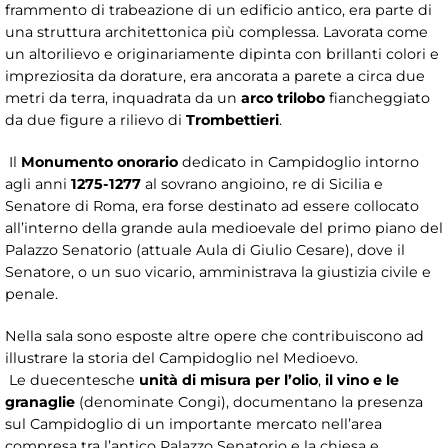
frammento di trabeazione di un edificio antico, era parte di
una struttura architettonica più complessa. Lavorata come
un altorilievo e originariamente dipinta con brillanti colori e
impreziosita da dorature, era ancorata a parete a circa due
metri da terra, inquadrata da un
arco trilobo
fiancheggiato
da due figure a rilievo di
Trombettieri
.
Il
Monumento onorario
dedicato in Campidoglio intorno
agli anni
1275-1277
al sovrano angioino, re di Sicilia e
Senatore di Roma, era forse destinato ad essere collocato
all’interno della grande aula medioevale del primo piano del
Palazzo Senatorio (attuale Aula di Giulio Cesare), dove il
Senatore, o un suo vicario, amministrava la giustizia civile e
penale.
Nella sala sono esposte altre opere che contribuiscono ad
illustrare la storia del Campidoglio nel Medioevo.
Le duecentesche
unità di misura per l’olio
,
il vino e le
granaglie
(denominate Congi), documentano la presenza
sul Campidoglio di un importante mercato nell’area
compresa tra l’antico Palazzo Senatorio e la chiesa e