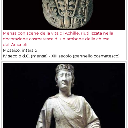
Mensa con scene della vita di Achille, riutilizzata nella
decorazione cosmatesca di un ambone della chiesa
dell'Aracoeli
Mosaico, intarsio
IV secolo d.C. (mensa) - XIII secolo (pannello cosmatesco)