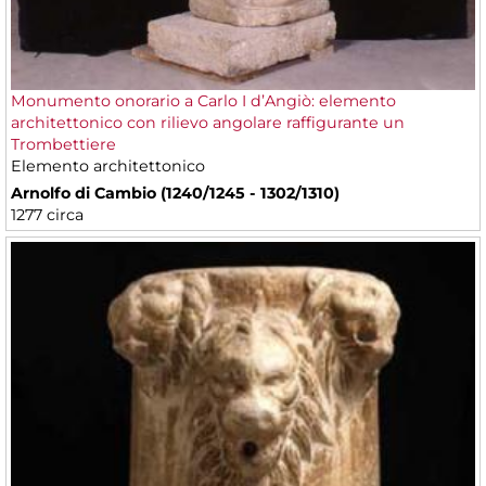
Monumento onorario a Carlo I d’Angiò: elemento
architettonico con rilievo angolare raffigurante un
Trombettiere
Elemento architettonico
Arnolfo di Cambio (1240/1245 - 1302/1310)
1277 circa