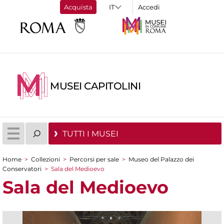
Acquista
Accedi
MUSEI CAPITOLINI
TUTTI I MUSEI
Home
>
Collezioni
>
Percorsi per sale
>
Museo del Palazzo dei
Tu sei qui
Conservatori
>
Sala del Medioevo
Sala del Medioevo