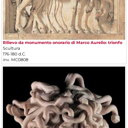
Rilievo da monumento onorario di Marco Aurelio: trionfo
Scultura
176-180 d.C.
inv. MC0808