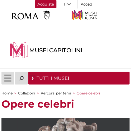
Acquista
Accedi
MUSEI CAPITOLINI
TUTTI I MUSEI
Home
>
Collezioni
>
Percorsi per temi
>
Opere celebri
Tu sei qui
Opere celebri