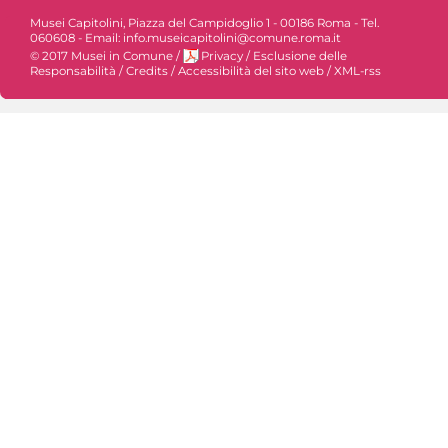
Musei Capitolini, Piazza del Campidoglio 1 - 00186 Roma - Tel.
060608 - Email: info.museicapitolini@comune.roma.it
© 2017 Musei in Comune
/
Privacy
/
Esclusione delle
Responsabilità
/
Credits
/
Accessibilità del sito web
/
XML-rss