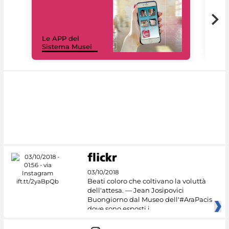
Il 
Le APP del
Mus
Sistema Musei
net
03/10/2018
Beati coloro che coltivano la voluttà
dell'attesa. — Jean Josipovici
Buongiorno dal Museo dell'#AraPacis
dove sono esposti i