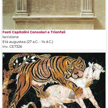
Fasti Capitolini Consolari e Trionfali
Iscrizione
Età augustea (27 a.C. - 14 d.C.)
inv. CE7326