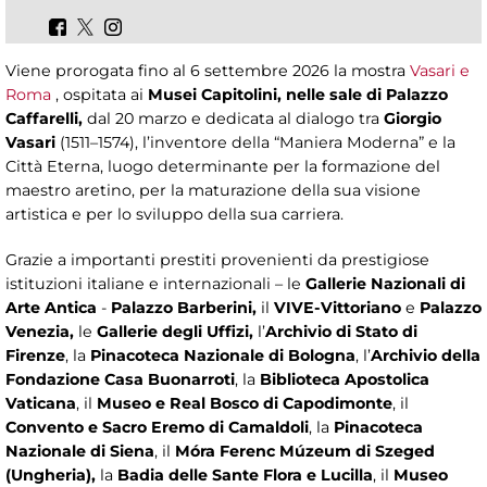
Viene prorogata fino al 6 settembre 2026 la mostra
Vasari e
Roma
, ospitata ai
Musei Capitolini, nelle sale di Palazzo
Caffarelli,
dal 20 marzo e dedicata al dialogo tra
Giorgio
Vasari
(1511–1574),
l’inventore della “Maniera Moderna” e la
Città Eterna, luogo determinante per la formazione del
maestro aretino, per la maturazione della sua visione
artistica e per lo sviluppo della sua carriera.
Grazie a importanti prestiti provenienti da prestigiose
istituzioni italiane e internazionali – le
Gallerie Nazionali di
Arte Antica
-
Palazzo Barberini,
il
VIVE-Vittoriano
e
Palazzo
Venezia,
le
Gallerie degli Uffizi,
l’
Archivio di Stato di
Firenze
, la
Pinacoteca Nazionale di Bologna
, l’
Archivio della
Fondazione Casa Buonarroti
, la
Biblioteca Apostolica
Vaticana
, il
Museo e Real Bosco di Capodimonte
, il
Convento e Sacro Eremo di Camaldoli
, la
Pinacoteca
Nazionale di Siena
, il
Móra Ferenc Múzeum di Szeged
(Ungheria),
la
Badia delle Sante Flora e Lucilla
, il
Museo