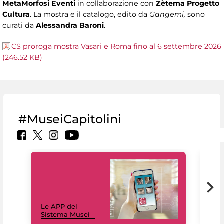
MetaMorfosi Eventi
in collaborazione con
Zètema Progetto
Cultura
. La mostra e il catalogo, edito da
Gangemi,
sono
curati da
Alessandra Baroni
.
CS proroga mostra Vasari e Roma fino al 6 settembre 2026
(246.52 KB)
#MuseiCapitolini
Il 
Le APP del
Mus
Sistema Musei
net