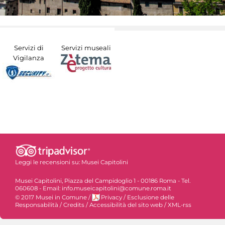
Servizi di
Servizi museali
Vigilanza
Leggi le recensioni su:
Musei Capitolini
Musei Capitolini, Piazza del Campidoglio 1 - 00186 Roma - Tel.
060608 - Email: info.museicapitolini@comune.roma.it
© 2017 Musei in Comune
/
Privacy
/
Esclusione delle
Responsabilità
/
Credits
/
Accessibilità del sito web
/
XML-rss