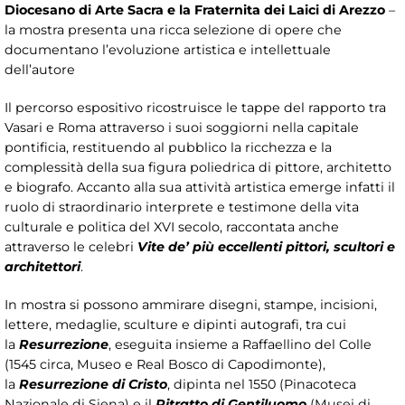
Diocesano di Arte Sacra e la Fraternita dei Laici di Arezzo
–
la mostra presenta una ricca selezione di opere che
documentano l’evoluzione artistica e intellettuale
dell’autore
Il percorso espositivo ricostruisce le tappe del rapporto tra
Vasari e Roma attraverso i suoi soggiorni nella capitale
pontificia, restituendo al pubblico la ricchezza e la
complessità della sua figura poliedrica di pittore, architetto
e biografo. Accanto alla sua attività artistica emerge infatti il
ruolo di straordinario interprete e testimone della vita
culturale e politica del XVI secolo, raccontata anche
attraverso le celebri
Vite de’ più eccellenti pittori, scultori e
architettori
.
In mostra si possono ammirare disegni, stampe, incisioni,
lettere, medaglie, sculture e dipinti autografi, tra cui
la
Resurrezione
, eseguita insieme a Raffaellino del Colle
(1545 circa, Museo e Real Bosco di Capodimonte),
la
Resurrezione di Cristo
, dipinta nel 1550 (Pinacoteca
Nazionale di Siena) e il
Ritratto di Gentiluomo
(Musei di