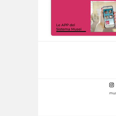
Le APP del
Sistema Musei
mus