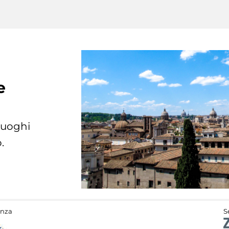
e
 luoghi
.
anza
S