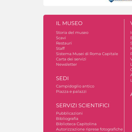
IL MUSEO
Storia del museo
Scavi
Restauri
S
Staff
Sistema Musei di Roma Capitale
Carta dei servizi
V
Newsletter
A
SEDI
Campidoglio antico
Piazza e palazzi
SERVIZI SCIENTIFICI
Pubblicazioni
Bibliografia
Biblioteca Capitolina
Autorizzazione riprese fotografiche