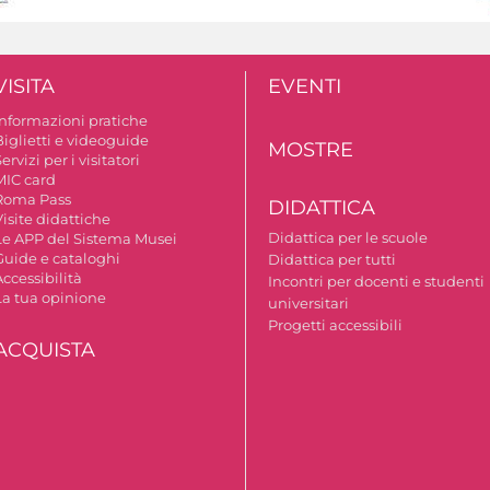
VISITA
EVENTI
Informazioni pratiche
Biglietti e videoguide
MOSTRE
ervizi per i visitatori
MIC card
Roma Pass
DIDATTICA
isite didattiche
Didattica per le scuole
Le APP del Sistema Musei
Guide e cataloghi
Didattica per tutti
ccessibilità
Incontri per docenti e studenti
La tua opinione
universitari
Progetti accessibili
ACQUISTA