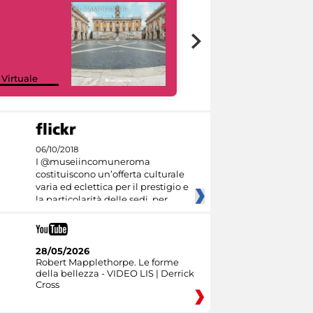
Google Arts &
 Virtuale
Culture
06/10/2018
I @museiincomuneroma
costituiscono un’offerta culturale
varia ed eclettica per il prestigio e
la particolarità delle sedi, per
28/05/2026
Robert Mapplethorpe. Le forme
della bellezza - VIDEO LIS | Derrick
Cross