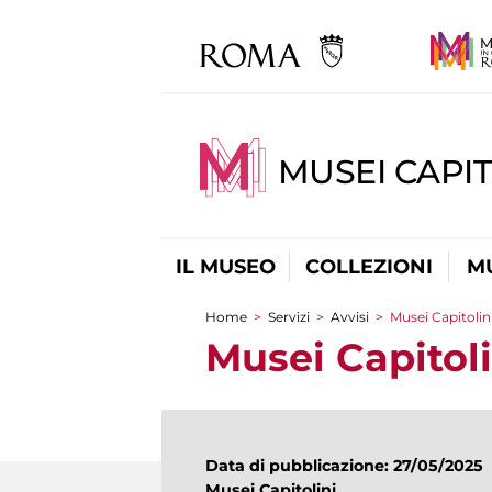
MUSEI CAPIT
IL MUSEO
COLLEZIONI
M
Home
>
Servizi
>
Avvisi
>
Musei Capitolini
Tu sei qui
Musei Capitoli
Data di pubblicazione: 27/05/2025
Musei Capitolini