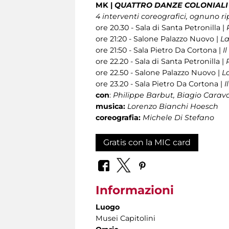
MK |
QUATTRO DANZE COLONIALI 
4 interventi coreografici, ognuno 
ore 20.30 - Sala di Santa Petronilla |
ore 21:20 - Salone Palazzo Nuovo |
La
ore 21:50 - Sala Pietro Da Cortona |
I
ore 22.20 - Sala di Santa Petronilla |
ore 22.50 - Salone Palazzo Nuovo |
L
ore 23.20 - Sala Pietro Da Cortona |
I
con
:
Philippe Barbut, Biagio Carav
musica:
Lorenzo Bianchi Hoesch
coreografia:
Michele Di Stefano
Gratis con la MIC card
Informazioni
Luogo
Musei Capitolini