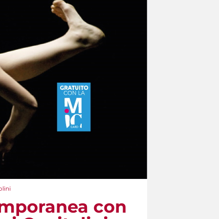
lini
temporanea con