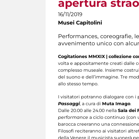
apertura strao
16/11/2019
Musei Capitolini
Performances, coreografie, le
avvenimento unico con alcuni 
Cogitationes MMXIX | collezione 
volta e appositamente creati dall
complesso museale. Insieme costruira
del suono e dell’immagine. Tre modi 
allo stesso tempo.
I visitatori potranno dialogare con i
Passaggi
, a cura di
Muta Imago
.
Dalle 20.00 alle 24.00 nella
Sala dei F
performance
a ciclo continuo (con u
barocca creeranno una connessione tra 
Filosofi reciteranno ai visitatori al
della Venere il musicista suonerà pe