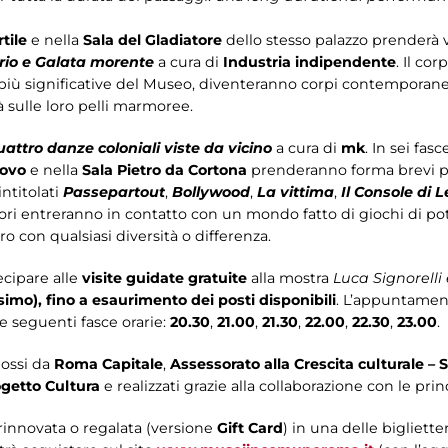
tile
e nella
Sala del Gladiatore
dello stesso palazzo prenderà v
rio e Galata morente
a cura di
Industria indipendente
. Il co
più significative del Museo, diventeranno corpi contemporanei
à sulle loro pelli marmoree.
attro danze coloniali viste da vicino
a cura di
mk
. In sei fas
uovo
e nella
Sala Pietro da Cortona
prenderanno forma brevi pe
intitolati
Passepartout
,
Bollywood
,
La vittima
,
Il Console di L
atori entreranno in contatto con un mondo fatto di giochi di pot
tro con qualsiasi diversità o differenza.
ecipare alle
visite guidate gratuite
alla mostra
Luca Signorelli
simo),
fino a esaurimento dei posti disponibili
. L’appuntament
le seguenti fasce orarie:
20.30
,
21.00
,
21.30
,
22.00
,
22.30
,
23.00
.
ossi da
Roma Capitale
,
Assessorato alla Crescita culturale –
getto Cultura
e realizzati grazie alla collaborazione con le princ
rinnovata o regalata (versione
Gift Card
) in una delle bigliett