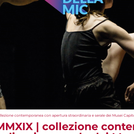
lezione contemporanea con apertura straordinaria e serale dei Musei Capito
MMXIX | collezione con