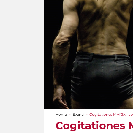
Home
>
Eventi
>
Cogitationes MMXIX | col
Tu sei qui
Cogitationes 