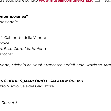
otrà acquistare sul sito
www.museiincomuneroma.it
(con l’agg
 contemporanea”
 Nazionale
sofi, Gabinetto della Venere
orace
i, Elisa Clara Maddalena
sacchia
ovana, Michela de Rossi, Francesca Fedeli, Ivan Graziano, Ma
ING BODIES_MARFORIO E GALATA MORENTE
lazzo Nuovo, Sala del Gladiatore
r Renzetti