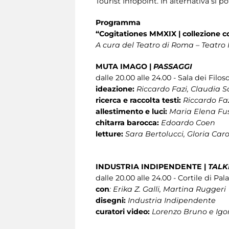
Tourist Infopoint. In alternativa si p
Programma
“Cogitationes MMXIX | collezione
A cura del Teatro di Roma – Teatro
MUTA IMAGO |
PASSAGGI
dalle 20.00 alle 24.00 - Sala dei Filo
ideazione:
Riccardo Fazi, Claudia S
ricerca e raccolta testi:
Riccardo Faz
allestimento e luci:
Maria Elena Fu
chitarra barocca:
Edoardo Coen
letture:
Sara Bertolucci, Gloria Car
INDUSTRIA INDIPENDENTE
|
TALK
dalle 20.00 alle 24.00 - Cortile di Pa
con
: Erika Z. Galli, Martina Ruggeri
disegni:
Industria Indipendente
curatori video:
Lorenzo Bruno e Igo