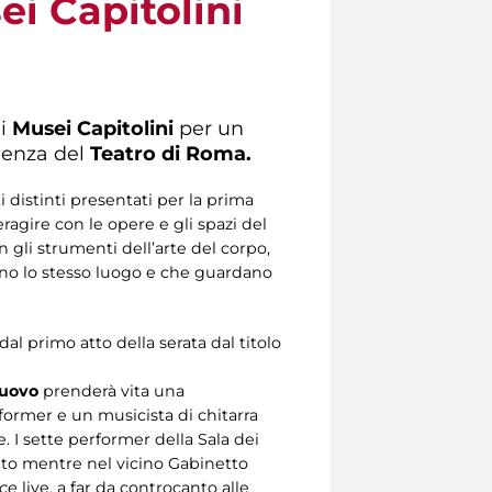
ei Capitolini
ei
Musei Capitolini
per un
idenza del
Teatro di Roma.
ti distinti presentati per la prima
ragire con le opere e gli spazi del
 gli strumenti dell’arte del corpo,
vono lo stesso luogo e che guardano
al primo atto della serata dal titolo
Nuovo
prenderà vita una
rformer e un musicista di chitarra
e. I sette performer della Sala dei
crito mentre nel vicino Gabinetto
ce
live, a far da controcanto alle