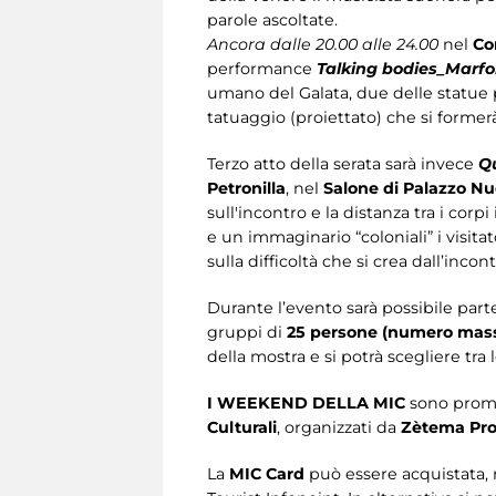
parole ascoltate.
Ancora dalle 20.00 alle 24.00
nel
Cor
performance
Talking bodies_Marfo
umano del Galata, due delle statue 
tatuaggio (proiettato) che si former
Terzo atto della serata sarà invece
Qu
Petronilla
, nel
Salone di Palazzo N
sull'incontro e la distanza tra i corpi 
e un immaginario “coloniali” i visit
sulla difficoltà che si crea dall’incon
Durante l’evento sarà possibile part
gruppi di
25 persone (numero mas
della mostra e si potrà scegliere tra 
I WEEKEND DELLA MIC
sono prom
Culturali
, organizzati da
Zètema Pro
La
MIC Card
può essere acquistata, 