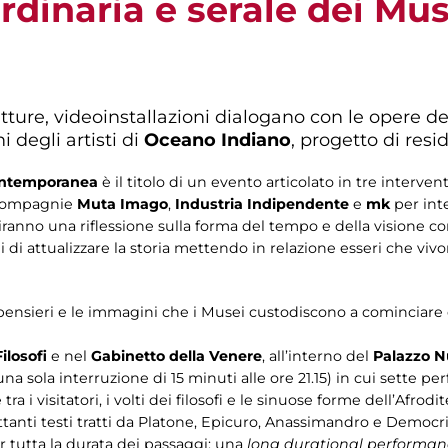
rdinaria e serale dei Mus
tture, videoinstallazioni dialogano con le opere d
degli artisti di
Oceano Indiano
, progetto di res
contemporanea
è il titolo di un evento articolato in tre interven
e compagnie
Muta Imago
,
Industria Indipendente
e
mk
per inte
nno una riflessione sulla forma del tempo e della visione con
di attualizzare la storia mettendo in relazione esseri che vi
 pensieri e le immagini che i Musei custodiscono a cominciare d
ilosofi
e nel
Gabinetto della Venere
, all’interno del
Palazzo 
na sola interruzione di 15 minuti alle ore 21.15) in cui sette pe
i visitatori, i volti dei filosofi e le sinuose forme dell’Afrodit
trettanti testi tratti da Platone, Epicuro, Anassimandro e Demo
r tutta la durata dei passaggi: una
long durational performan