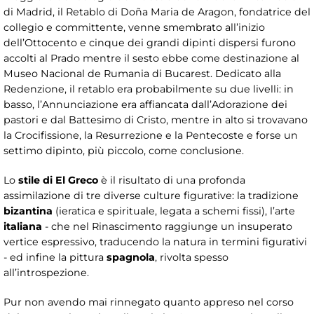
di Madrid, il Retablo di Doña Maria de Aragon, fondatrice del
collegio e committente, venne smembrato all’inizio
dell’Ottocento e cinque dei grandi dipinti dispersi furono
accolti al Prado mentre il sesto ebbe come destinazione al
Museo Nacional de Rumania di Bucarest. Dedicato alla
Redenzione, il retablo era probabilmente su due livelli: in
basso, l’Annunciazione era affiancata dall’Adorazione dei
pastori e dal Battesimo di Cristo, mentre in alto si trovavano
la Crocifissione, la Resurrezione e la Pentecoste e forse un
settimo dipinto, più piccolo, come conclusione.
Lo
stile di El Greco
è il risultato di una profonda
assimilazione di tre diverse culture figurative: la tradizione
bizantina
(ieratica e spirituale, legata a schemi fissi), l’arte
italiana
- che nel Rinascimento raggiunge un insuperato
vertice espressivo, traducendo la natura in termini figurativi
- ed infine la pittura
spagnola
, rivolta spesso
all’introspezione.
Pur non avendo mai rinnegato quanto appreso nel corso