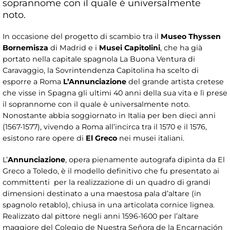
soprannome con il quale è universalmente
noto.
In occasione del progetto di scambio tra il
Museo Thyssen
Bornemisza
di Madrid e i
Musei Capitolini
, che ha già
portato nella capitale spagnola La Buona Ventura di
Caravaggio, la Sovrintendenza Capitolina ha scelto di
esporre a Roma
L’Annunciazione
del grande artista cretese
che visse in Spagna gli ultimi 40 anni della sua vita e lì prese
il soprannome con il quale è universalmente noto.
Nonostante abbia soggiornato in Italia per ben dieci anni
(1567-1577), vivendo a Roma all’incirca tra il 1570 e il 1576,
esistono rare opere di
El Greco
nei musei italiani.
L’
Annunciazione
, opera pienamente autografa dipinta da El
Greco a Toledo, è il modello definitivo che fu presentato ai
committenti per la realizzazione di un quadro di grandi
dimensioni destinato a una maestosa pala d’altare (in
spagnolo retablo), chiusa in una articolata cornice lignea.
Realizzato dal pittore negli anni 1596-1600 per l’altare
maggiore del Colegio de Nuestra Señora de la Encarnación