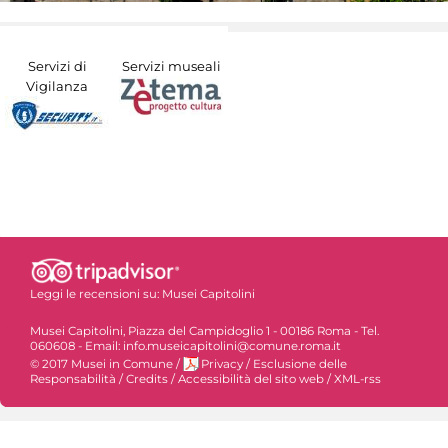
Servizi di
Servizi museali
Vigilanza
Leggi le recensioni su:
Musei Capitolini
Musei Capitolini, Piazza del Campidoglio 1 - 00186 Roma - Tel.
060608 - Email: info.museicapitolini@comune.roma.it
© 2017 Musei in Comune
/
Privacy
/
Esclusione delle
Responsabilità
/
Credits
/
Accessibilità del sito web
/
XML-rss