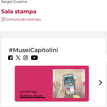
Sergio Guarino
Sala stampa
Comunicato stampa
#MuseiCapitolini
Il 
Le APP del
Mus
Sistema Musei
net