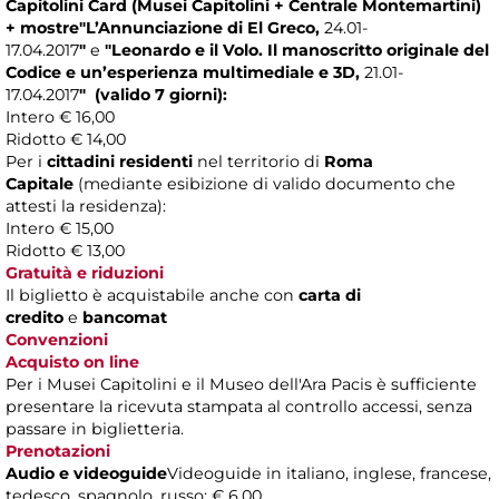
Capitolini Card (Musei Capitolini + Centrale Montemartini)
+ mostre"L’Annunciazione di El Greco,
24.01-
17.04.2017
"
e
"
Leonardo e il Volo.
Il manoscritto originale del
Codice e un’esperienza multimediale e 3D
,
21.01-
17.04.2017
"
(valido 7 giorni):
Intero € 16,00
Ridotto € 14,00
Per i
cittadini residenti
nel territorio di
Roma
Capitale
(mediante esibizione di valido documento che
attesti la residenza):
Intero € 15,00
Ridotto € 13,00
Gratuità e riduzioni
Il biglietto è acquistabile anche con
carta di
credito
e
bancomat
Convenzioni
Acquisto on line
Per i Musei Capitolini e il Museo dell'Ara Pacis è sufficiente
presentare la ricevuta stampata al controllo accessi, senza
passare in biglietteria.
Prenotazioni
Audio e videoguide
Videoguide in italiano, inglese, francese,
tedesco, spagnolo, russo: € 6,00