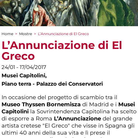
Home
>
Mostre
>
L’Annunciazione di El Greco
Tu sei qui
L’Annunciazione di El
Greco
24/01 - 17/04/2017
Musei Capitolini,
Piano terra - Palazzo dei Conservatori
In occasione del progetto di scambio tra il
Museo Thyssen Bornemisza
di Madrid e i
Musei
Capitolini
la Sovrintendenza Capitolina ha scelto
di esporre a Roma
L’Annunciazione
del grande
artista cretese "El Greco" che visse in Spagna gli
ultimi 40 anni della sua vita e lì prese il