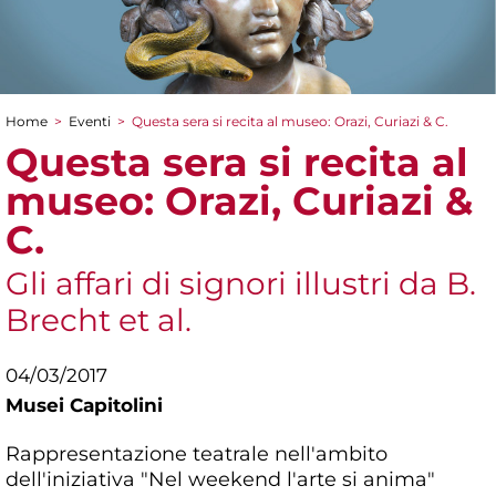
Home
>
Eventi
>
Questa sera si recita al museo: Orazi, Curiazi & C.
Tu sei qui
Questa sera si recita al
museo: Orazi, Curiazi &
C.
Gli affari di signori illustri da B.
Brecht et al.
04/03/2017
Musei Capitolini
Rappresentazione teatrale nell'ambito
dell'iniziativa "Nel weekend l'arte si anima"