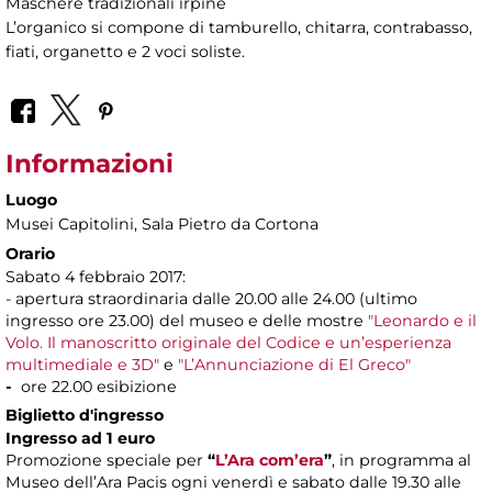
Maschere tradizionali irpine
L’organico si compone di tamburello, chitarra, contrabasso,
fiati, organetto e 2 voci soliste.
Informazioni
Luogo
Musei Capitolini
, Sala Pietro da Cortona
Orario
Sabato 4 febbraio 2017:
- apertura straordinaria dalle 20.00 alle 24.00 (ultimo
ingresso ore 23.00) del museo e delle mostre
"Leonardo e il
Volo. Il manoscritto originale del Codice e un’esperienza
multimediale e 3D"
e
"L’Annunciazione di El Greco"
-
ore 22.00 esibizione
Biglietto d'ingresso
Ingresso ad 1 euro
Promozione speciale per
“
L’Ara com’era
”
, in programma al
Museo dell’Ara Pacis ogni venerdì e sabato dalle 19.30 alle