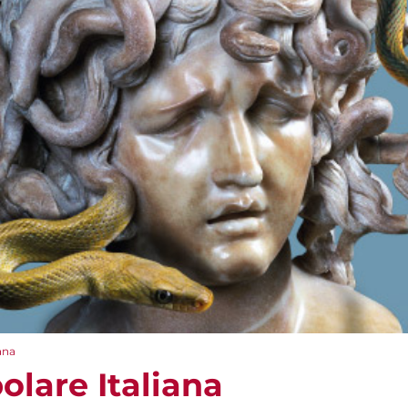
ana
olare Italiana