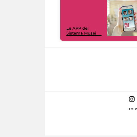
Le APP del
Sistema Musei
mus