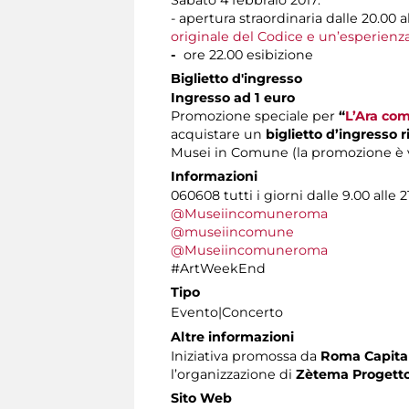
Sabato 4 febbraio 2017:
- apertura straordinaria dalle 20.00
originale del Codice e un’esperienz
-
ore 22.00 esibizione
Biglietto d'ingresso
Ingresso ad 1 euro
Promozione speciale per
“
L’Ara com
acquistare un
biglietto d’ingresso 
Musei in Comune (la promozione è val
Informazioni
060608 tutti i giorni dalle 9.00 alle 2
@Museiincomuneroma
@museiincomune
@Museiincomuneroma
#ArtWeekEnd
Tipo
Evento|Concerto
Altre informazioni
Iniziativa promossa da
Roma Capitale
l’organizzazione di
Zètema Progetto
Sito Web