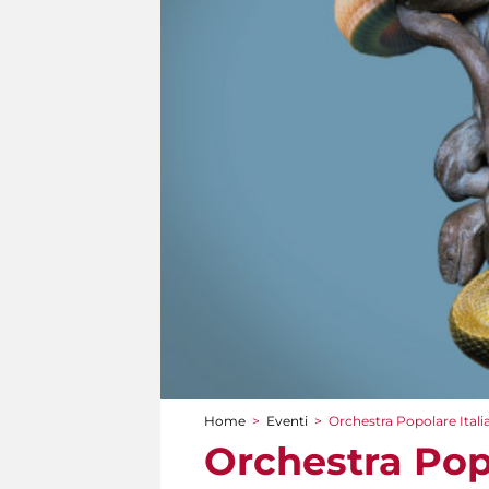
Home
>
Eventi
>
Orchestra Popolare Itali
Tu sei qui
Orchestra Pop