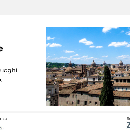
e
 luoghi
.
anza
S