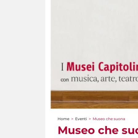
Home
>
Eventi
>
Museo che suona
Tu sei qui
Museo che su