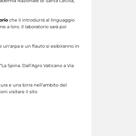
ademia Nazionale di Santa Cecilia,
orio
che li introdurrà al linguaggio
 a loro. Il laboratorio sarà poi
e un'arpa e un flauto si esibiranno in
“La Spina. Dall’Agro Vaticano a Via
tura e una birra nell’ambito del
ni visitare il sito