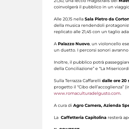
21,30, una lectio magistralis del
Maes
coinvolgerà il pubblico in un viaggi
Alle 20,15 nella
Sala Pietro da Corto
della musica rendendoli protagonisti 
replicato alle 21,45 con un taglio ada
A
Palazzo Nuovo
, un violoncello es
un duetto. I percorsi sonori avranno in
Inoltre, il pubblico potrà passeggia
della Conciliazione” e “La Misericordi
Sulla Terrazza Caffarelli
dalle ore 20
progetto il “Cibo dell’accoglienza” (i
www.romaculturadelgusto.com
.
A cura di
Agro Camera, Azienda Spe
La
Caffetteria Capitolina
resterà ape