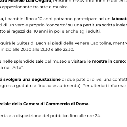
tro Michele Dall’Ongaro
, Presidente-Sovrintendente dell’Acc
o appassionante tra arte e musica.
na
, i bambini fino a 10 anni potranno partecipare ad un
laborat
di un vero e proprio "concerto" su una partitura scritta insieme
tto ai ragazzi dai 10 anni in poi e anche agli adulti.
eguirà le Suites di Bach ai piedi della Venere Capitolina, mentr
izio alle 20,30 alle 21,30 e alle 22,30.
re nelle splendide sale del museo e visitare le
mostre in corso:
a nell’Arte”.
 si svolgerà una degustazione
di due paté di olive, una confet
ngresso gratuito e fino ad esaurimento). Per ulteriori informazio
ciale della Camera di Commercio di Roma.
rta e a disposizione del pubblico fino alle ore 24.