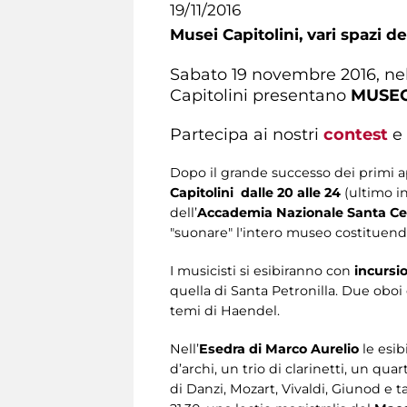
19/11/2016
Musei Capitolini,
vari spazi d
Sabato 19 novembre 2016, ne
Capitolini presentano
MUSEO
Partecipa ai nostri
contest
e 
Dopo il grande successo dei primi
Capitolini
dalle 20 alle 24
(ultimo i
dell’
Accademia Nazionale Santa Cec
"suonare" l'intero museo costituendo
I musicisti si esibiranno con
incursi
quella di Santa Petronilla. Due oboi
temi di Haendel.
Nell’
Esedra di Marco Aurelio
le esi
d’archi, un trio di clarinetti, un q
di Danzi, Mozart, Vivaldi, Giunod e ta