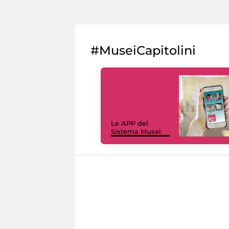
#MuseiCapitolini
Le APP del
Sistema Musei