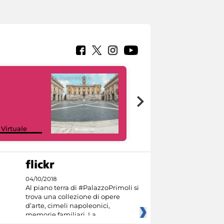
Google Arts &
 Virtuale
Culture
04/10/2018
Al piano terra di #PalazzoPrimoli si
trova una collezione di opere
d’arte, cimeli napoleonici,
memorie familiari. La