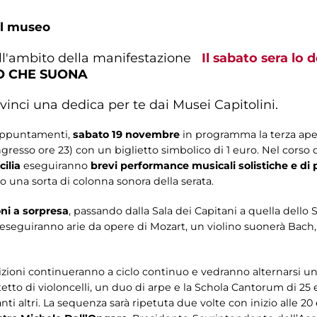
el museo
ll'ambito della manifestazione
Il sabato sera lo
 CHE SUONA
vinci una dedica per te dai Musei Capitolini.
 appuntamenti,
sabato 19 novembre
in programma la terza aper
ngresso ore 23) con un
biglietto simbolico di 1 euro. Nel corso d
ilia
eseguiranno
brevi performance musicali solistiche e di 
 una sorta di colonna sonora della serata.
oni a sorpresa
, passando dalla Sala dei Capitani a quella dello S
 eseguiranno arie da opere di Mozart, un violino suonerà Bach,
bizioni continueranno a ciclo continuo e vedranno alternarsi un 
uartetto di violoncelli, un duo di arpe e la Schola Cantorum di
nti altri. La sequenza sarà ripetuta due volte con inizio alle 20 e