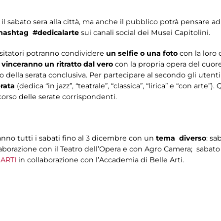
l sabato sera alla città, ma anche il pubblico potrà pensare a
l’hashtag #dedicalarte
sui canali social dei Musei Capitolini.
isitatori potranno condividere
un selfie o una foto
con la loro 
e
vinceranno un ritratto dal vero
con la propria opera del cuore
so della serata conclusiva. Per partecipare al secondo gli uten
erata
(dedica “in jazz”, “teatrale”, “classica”, “lirica” e “con arte
rso delle serate corrispondenti.
nno tutti i sabati fino al 3 dicembre con un
tema
diverso
: s
laborazione con il Teatro dell’Opera e con Agro Camera; sabat
ARTI
in collaborazione con l’Accademia di Belle Arti.