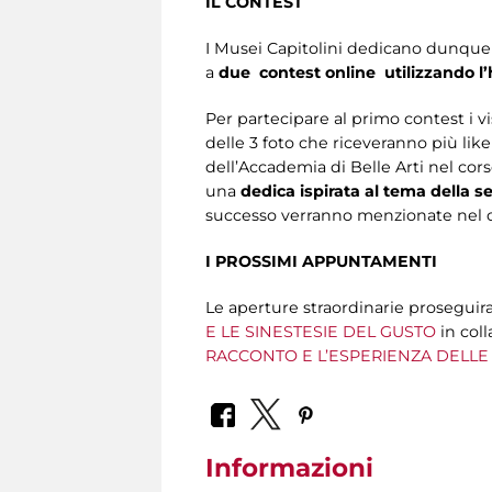
IL CONTEST
I Musei Capitolini dedicano dunque i
a
due
contest online
utilizzando 
Per partecipare al primo contest i v
delle 3 foto che riceveranno più lik
dell’Accademia di Belle Arti nel cor
una
dedica ispirata al tema della s
successo verranno menzionate nel co
I PROSSIMI APPUNTAMENTI
Le aperture straordinarie proseguira
E LE SINESTESIE DEL GUSTO
in col
RACCONTO E L’ESPERIENZA DELLE 
Informazioni