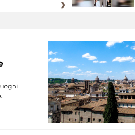
e
 luoghi
.