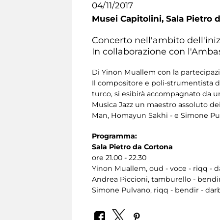
04/11/2017
Musei Capitolini,
Sala Pietro 
Concerto nell'ambito dell'ini
In collaborazione con l'Ambas
Di Yinon Muallem con la partecipaz
Il compositore e poli-strumentista di
turco, si esibirà accompagnato da un
Musica Jazz un maestro assoluto dei
Man, Homayun Sakhi - e Simone Pul
Programma:
Sala Pietro da Cortona
ore 21.00 - 22.30
Yinon Muallem, oud - voce - riqq - 
Andrea Piccioni, tamburello - bendir
Simone Pulvano, riqq - bendir - da