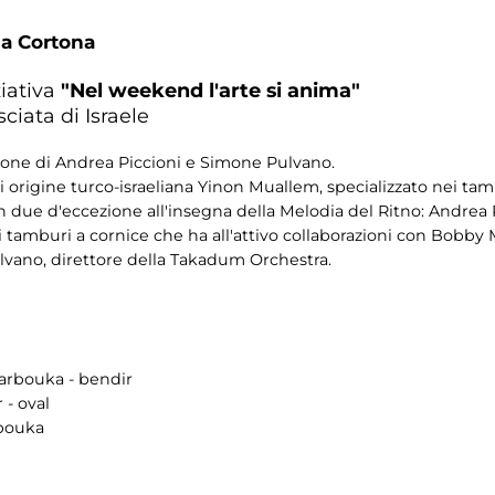
da Cortona
ziativa
"Nel weekend l'arte si anima"
ciata di Israele
ione di Andrea Piccioni e Simone Pulvano.
 origine turco-israeliana Yinon Muallem, specializzato nei tamb
 due d'eccezione all'insegna della Melodia del Ritno: Andrea Pic
 tamburi a cornice che ha all'attivo collaborazioni con Bobb
vano, direttore della Takadum Orchestra.
darbouka - bendir
 - oval
rbouka