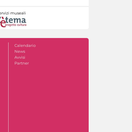
ervizi museali
Calendario
News
Avvisi
Partner