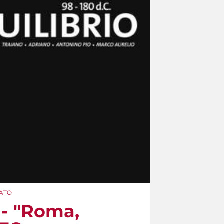
LATO
 - "Roma,