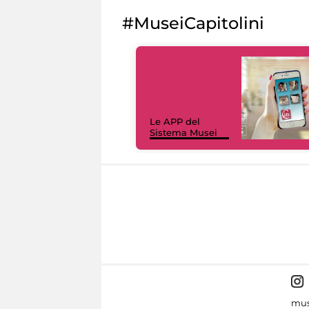
#MuseiCapitolini
Le APP del
Sistema Musei
mus