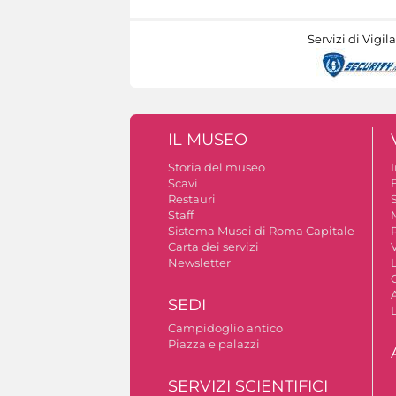
Servizi di Vigil
IL MUSEO
Storia del museo
Scavi
Restauri
S
Staff
Sistema Musei di Roma Capitale
Carta dei servizi
V
Newsletter
A
SEDI
Campidoglio antico
Piazza e palazzi
SERVIZI SCIENTIFICI