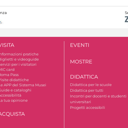
anza
S
VISITA
EVENTI
Informazioni pratiche
Biglietti e videoguide
MOSTRE
ervizi per i visitatori
MIC card
Roma Pass
DIDATTICA
isite didattiche
Didattica per le scuole
Le APP del Sistema Musei
Guide e cataloghi
Didattica per tutti
ccessibilità
Incontri per docenti e studenti
La tua opinione
universitari
Progetti accessibili
ACQUISTA