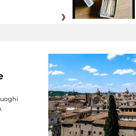
e
 luoghi
.