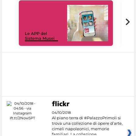
Il 
Le APP del
Mus
Sistema Musei
net
04/10/2018
Al piano terra di #PalazzoPrimoli si
trova una collezione di opere d’arte,
cimeli napoleonici, memorie
familiari. La collezione