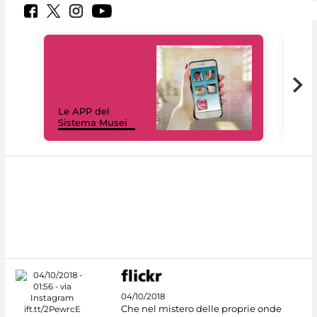
Il 
Le APP del
Mus
Sistema Musei
net
04/10/2018
Che nel mistero delle proprie onde