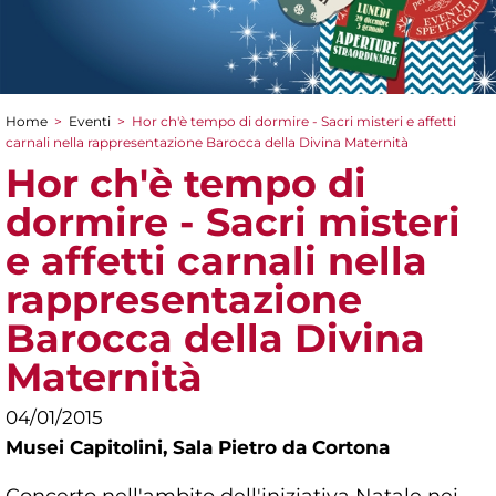
Home
>
Eventi
>
Hor ch'è tempo di dormire - Sacri misteri e affetti
Tu sei qui
carnali nella rappresentazione Barocca della Divina Maternità
Hor ch'è tempo di
dormire - Sacri misteri
e affetti carnali nella
rappresentazione
Barocca della Divina
Maternità
04/01/2015
Musei Capitolini,
Sala Pietro da Cortona
Concerto nell'ambito dell'iniziativa Natale nei