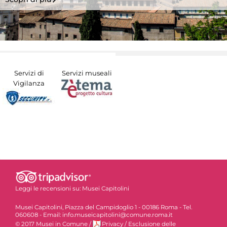
Servizi di
Servizi museali
Vigilanza
Leggi le recensioni su:
Musei Capitolini
Musei Capitolini, Piazza del Campidoglio 1 - 00186 Roma - Tel.
060608 - Email: info.museicapitolini@comune.roma.it
© 2017 Musei in Comune
/
Privacy
/
Esclusione delle