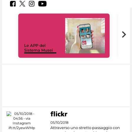
Il 
Le APP del
Mus
Sistema Musei
net
05/10/2018
Attraverso uno stretto passaggio con