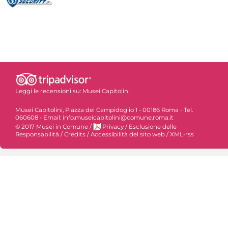
Leggi le recensioni su:
Musei Capitolini
Musei Capitolini, Piazza del Campidoglio 1 - 00186 Roma - Tel.
060608 - Email: info.museicapitolini@comune.roma.it
© 2017 Musei in Comune
/
Privacy
/
Esclusione delle
Responsabilità
/
Credits
/
Accessibilità del sito web
/
XML-rss