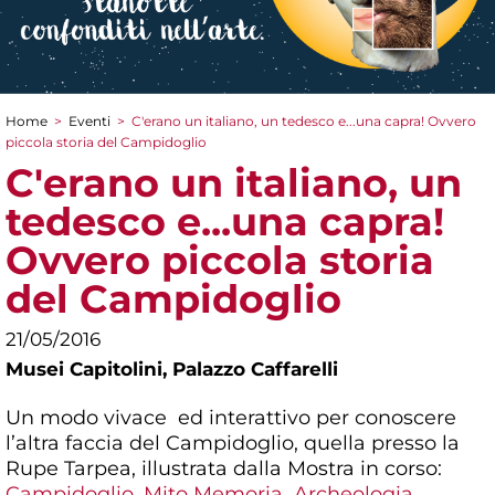
Home
>
Eventi
>
C'erano un italiano, un tedesco e...una capra! Ovvero
Tu sei qui
piccola storia del Campidoglio
C'erano un italiano, un
tedesco e...una capra!
Ovvero piccola storia
del Campidoglio
21/05/2016
Musei Capitolini,
Palazzo Caffarelli
Un modo vivace ed interattivo per conoscere
l’altra faccia del Campidoglio, quella presso la
Rupe Tarpea, illustrata dalla Mostra in corso:
Campidoglio. Mito Memoria Archeologia
.