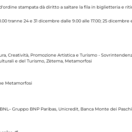
'ordine stampata dà diritto a saltare la fila in biglietteria e riti
21.00 tranne 24 e 31 dicembre dalle 9.00 alle 17.00; 25 dicembre e 
ura, Creatività, Promozione Artistica e Turismo - Sovrintendenza
Culturali e del Turismo, Zètema, Metamorfosi
ne Metamorfosi
 BNL– Gruppo BNP Paribas, Unicredit, Banca Monte dei Paschi 