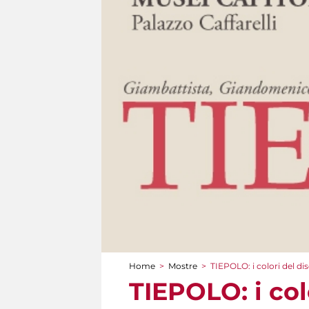
Home
>
Mostre
>
TIEPOLO: i colori del d
Tu sei qui
TIEPOLO: i col