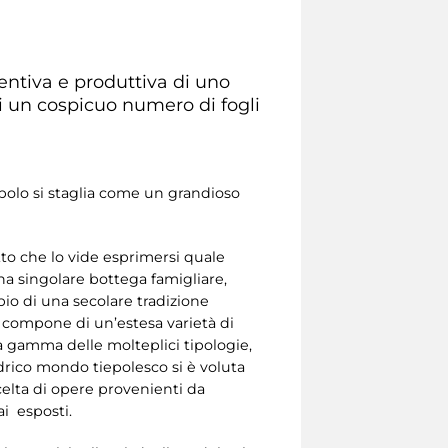
entiva e produttiva di uno
di un cospicuo numero di fogli
epolo si staglia come un grandioso
tto che lo vide esprimersi quale
na singolare bottega famigliare,
pio di una secolare tradizione
si compone di un’estesa varietà di
 la gamma delle molteplici tipologie,
drico mondo tiepolesco si è voluta
scelta di opere provenienti da
i esposti.