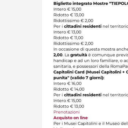
Biglietto integrato Mostre “
TIEPOLO
Intero € 15,00
Ridotto € 13,00
Ridottissimo € 2,00
Per i
cittadini residenti
nel territori
Intero € 13,00
Ridotto € 11,00
Ridottissimo € 2,00
In occasione di questa mostra anche 
2,00
. La
gratuità
è comunque prevista
handicap e ad un loro familiare, o a
sanitaria, e possessori della RomaPas
Capitolini Card (Musei Capitolini +
punita"
(valido 7 giorni):
Intero € 16,00
Ridotto € 14,00
Per i
cittadini residenti
nel territori
Intero € 15,00
Ridotto € 13,00
Prenotazioni
Acquisto on line
Per i Musei Capitolini e il Museo del