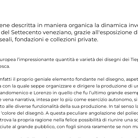
iene descritta in maniera organica la dinamica inv
ri del Settecento veneziano, grazie all'esposizione 
eali, fondazioni e collezioni private.
a europea l’impressionante quantità e varietà dei disegni dei Ti
esca.
 infatti il proprio geniale elemento fondante nel disegno, aspe
a con la quale seppe organizzare e dirigere la produzione di u
i Giandomenico e Lorenzo in quello che fu l’ultimo grande esem
ile vena narrativa, intesa per lo più come esercizio autonomo, 
porto alle diverse funzionalità della sua produzione. In tal senso
‘colore del disegnò. A questa peculiare angolazione del polie
ova la propria ragione nella felice possibilità di riunire una 
ciute al grande pubblico, con fogli sinora raramente se non ma