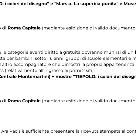
: i colori del disegno
” e "Marsia. La superbia punita" e Musei
o di
Roma Capitale
(mediante esibizione di valido documento c
le categorie aventi diritto a gratuità dovranno munirsi di un
b
 per bambini sotto i 6 anni, gruppi di scuole elementari e med
d altro accompagnatore che dimostri la propria appartenenza ai 
s (relativamente all'ingresso ai primi 2 siti).
 Centrale Montemartini) + mostre “
TIEPOLO: i colori del diseg
o di
Roma Capitale
(mediante esibizione di valido documento c
l'Ara Pacis è sufficiente presentare la ricevuta stampata al cont