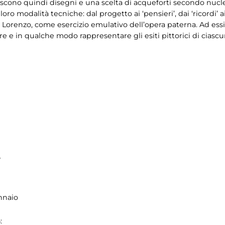
iscono quindi disegni e una scelta di acqueforti secondo nuclei
modalità tecniche: dal progetto ai ‘pensieri’, dai ‘ricordi’ ai 
Lorenzo, come esercizio emulativo dell’opera paterna. Ad essi
rre e in qualche modo rappresentare gli esiti pittorici di ciascu
5
nnaio
: