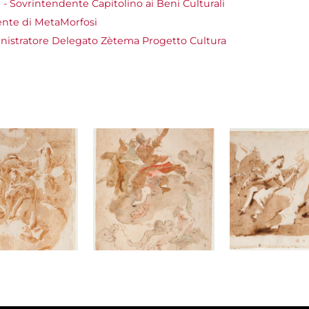
 - Sovrintendente Capitolino ai Beni Culturali
dente di MetaMorfosi
inistratore Delegato Zètema Progetto Cultura