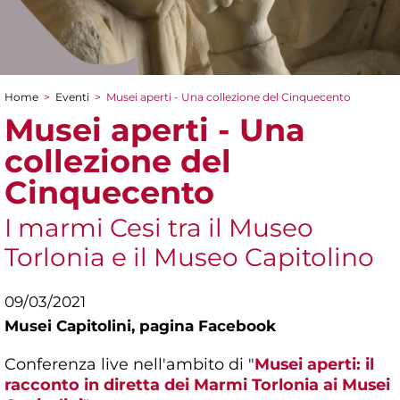
Home
>
Eventi
>
Musei aperti - Una collezione del Cinquecento
Tu sei qui
Musei aperti - Una
collezione del
Cinquecento
I marmi Cesi tra il Museo
Torlonia e il Museo Capitolino
09/03/2021
Musei Capitolini,
pagina Facebook
Conferenza live nell'ambito di "
Musei aperti: il
racconto in diretta dei Marmi Torlonia ai Musei