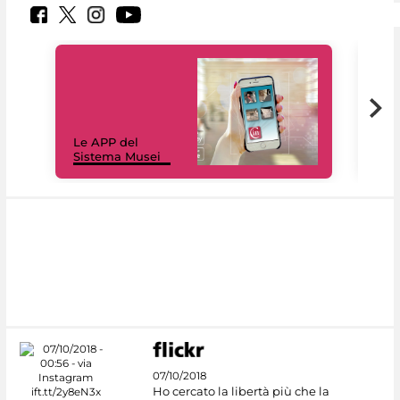
Il 
Le APP del
Mus
Sistema Musei
net
07/10/2018
Ho cercato la libertà più che la