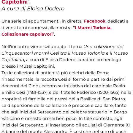
Capitolini
".
A cura di Eloisa Dodero
Una serie di appuntamenti, in diretta
Facebook
, dedicati a
diversi temi connessi alla mostra
“
I Marmi Torlonia.
Collezionare capolavori
”.
Nell'incontro viene sviluppato il tema
Una collezione del
Cinquecento: i marmi Cesi tra il Museo Torlonia e il Museo
Capitolino
, a cura di Eloisa Dodero, curatore archeologo
presso i Musei Capitolini.
Tra le collezioni di antichità più celebri della Roma
rinascimentale, la raccolta Cesi si formò a partire dai primi
decenni del Cinquecento su iniziativa del cardinale Paolo
Emilio Cesi (1481-1537) e del fratello Federico (1500-1565) nella
proprietà di famiglia nei pressi della Basilica di San Pietro.
La dispersione della collezione è precoce e capillare, tanto
che agli inizi del Settecento del celebre statuario in Borgo
Vaticano è rimasto ormai ben poco. In tale contesto, agli
inizi del Settecento, si inseriscono gli aquisti di Clemente XI
Albani e del nipote Alessandro. È così che nel giro di pochi