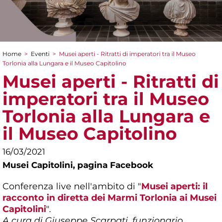
Home
>
Eventi
>
Musei aperti - Ritratti di imperatori tra il Museo
Tu sei qui
Torlonia alla Lungara e il Museo Capitolino
Musei aperti - Ritratti di
imperatori tra il Museo
Torlonia alla Lungara e
il Museo Capitolino
16/03/2021
Musei Capitolini,
pagina Facebook
Conferenza live nell'ambito di "
Musei aperti: il
racconto in diretta dei Marmi Torlonia ai Musei
Capitolini
".
A cura di Giuseppe Scarpati,
funzionario