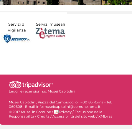
Servizi di
Servizi museali
Vigilanza
Leggi le recensioni su:
Musei Capitolini
Musei Capitolini, Piazza del Campidoglio 1 - 00186 Roma - Tel.
060608 - Email: info.museicapitolini@comune.roma.it
© 2017 Musei in Comune
/
Privacy
/
Esclusione delle
Responsabilità
/
Credits
/
Accessibilità del sito web
/
XML-rss