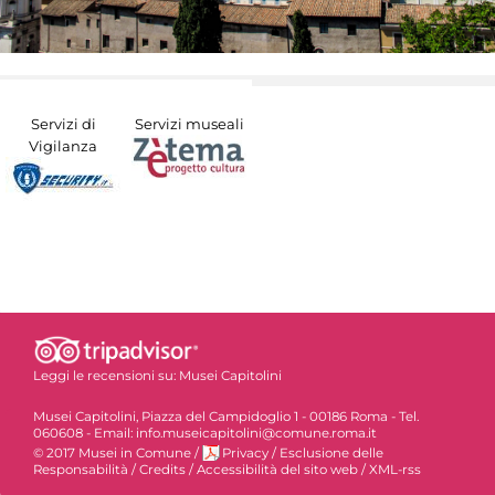
Servizi di
Servizi museali
Vigilanza
Leggi le recensioni su:
Musei Capitolini
Musei Capitolini, Piazza del Campidoglio 1 - 00186 Roma - Tel.
060608 - Email: info.museicapitolini@comune.roma.it
© 2017 Musei in Comune
/
Privacy
/
Esclusione delle
Responsabilità
/
Credits
/
Accessibilità del sito web
/
XML-rss