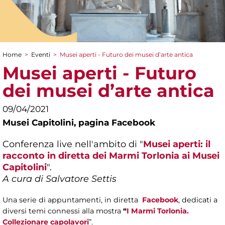
Home
>
Eventi
>
Musei aperti - Futuro dei musei d’arte antica
Tu sei qui
Musei aperti - Futuro
dei musei d’arte antica
09/04/2021
Musei Capitolini,
pagina Facebook
Conferenza live nell'ambito di "
Musei aperti: il
racconto in diretta dei Marmi Torlonia ai Musei
Capitolini
".
A cura di Salvatore Settis
Una serie di appuntamenti, in diretta
Facebook
, dedicati a
diversi temi connessi alla mostra
“
I Marmi Torlonia.
Collezionare capolavori
”.