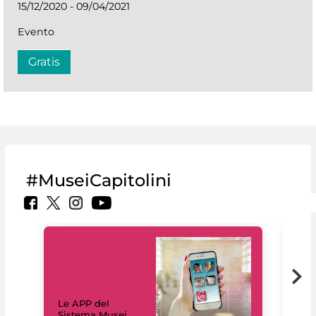
15/12/2020 - 09/04/2021
Evento
Gratis
#MuseiCapitolini
Il 
Le APP del
Mus
Sistema Musei
net