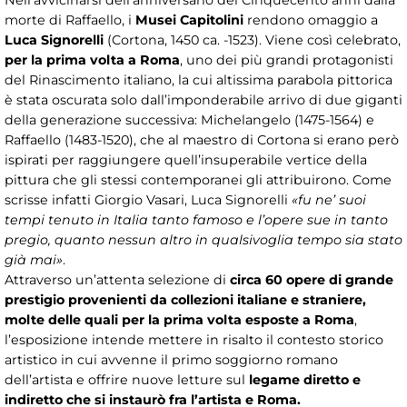
Nell’avvicinarsi dell’anniversario dei Cinquecento anni dalla
morte di Raffaello, i
Musei Capitolini
rendono omaggio a
Luca Signorelli
(Cortona, 1450 ca. -1523). Viene così celebrato,
per la prima volta a Roma
, uno dei più grandi protagonisti
del Rinascimento italiano, la cui altissima parabola pittorica
è stata oscurata solo dall’imponderabile arrivo di due giganti
della generazione successiva: Michelangelo (1475-1564) e
Raffaello (1483-1520), che al maestro di Cortona si erano però
ispirati per raggiungere quell’insuperabile vertice della
pittura che gli stessi contemporanei gli attribuirono. Come
scrisse infatti Giorgio Vasari, Luca Signorelli
«fu ne’ suoi
tempi tenuto in Italia tanto famoso e l’opere sue in tanto
pregio, quanto nessun altro in qualsivoglia tempo sia stato
già mai»
.
Attraverso un’attenta selezione di
circa 60 opere di grande
prestigio provenienti da collezioni italiane e straniere,
molte delle quali per la prima volta esposte a Roma
,
l’esposizione intende mettere in risalto il contesto storico
artistico in cui avvenne il primo soggiorno romano
dell’artista e offrire nuove letture sul
legame diretto e
indiretto che si instaurò fra l’artista e Roma.