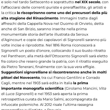
e solo nel tardo Settecento e soprattutto
nel XIX secolo
, con
l’affacciarsi delle correnti puriste e preraffaellite, gli artisti e
la critica
lo riscopriranno come uno dei precursori della più
alta stagione del Rinascimento
. Immagini tratte dagli
affreschi della Cappella Nova nel Duomo di Orvieto, detta
anche di San Brizio, saranno inserite nella prima
monumentale storia dell’arte illustrata da Seroux
d’Agincourt e copie dei capolavori di Signorelli saranno più
volte incise e riprodotte. Nel 1816 Roma riconoscerà a
Signorelli un posto d’onore, collocando il suo busto ritratto
nel Pantheon; alla metà dell’Ottocento Signorelli sarà eletto
fra coloro che resero grande la patria, con il ritratto eseguito
da Pietro Tenerani, finalmente con la sua vera effigie.
Suggestioni signorelliane si riscontreranno anche in molti
pittori del Novecento
, tra cui Franco Gentilini e Corrado
Cagli, mentre nel 1903 sarà edita in Italia
la prima
importante monografia scientifica
(Girolamo Mancini,
Vita
di Luca Signorelli
) e nel 1953 sarà aperta la prima
retrospettiva curata da Mario Salmi, accompagnata da
infuocate polemiche. Al 2012 risale l’ultima rassegna