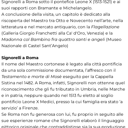
Signorelli a Roma sotto il pontefice Leone X (1513-1521) e ai
suoi rapporti con Bramante e Michelangelo.
A conclusione della visita, un capitolo è dedicato alla
riscoperta del Maestro tra Otto e Novecento nell’arte, nella
letteratura e nel mercato antiquario, con la
Flagellazione
(Galleria Giorgio Franchetti alla Ca' d'Oro, Venezia) e la
Madonna col Bambino fra quattro santi e angeli
(Museo
Nazionale di Castel Sant’Angelo)
Signorelli a Roma
Il nome del Maestro cortonese è legato alla città pontificia
da una sola commissione documentata, l’affresco con il
Testamento e morte di Mosè
eseguito per la Cappella
Sistina nel 1482. A Roma, infatti, Signorelli non ottenne quel
riconoscimento che gli fu tributato in Umbria, nelle Marche
e in patria, neppure quando nel 1513 fu eletto al soglio
pontificio Leone X Medici, presso la cui famiglia era stato ‘a
servizio’ a Firenze.
Se Roma non fu generosa con lui, fu proprio in seguito alle
sue esperienze romane che Signorelli elaborò il linguaggio
pittorico originale che contraddistinse sia la sua produzione