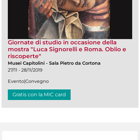
Giornate di studio in occasione della
mostra "Luca Signorelli e Roma. Oblio e
riscoperte"
Musei Capitolini
-
Sala Pietro da Cortona
27/11 - 28/11/2019
Evento|Convegno
Gratis con la MIC card