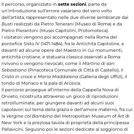
Il percorso, organizzato in
sette sezioni
, parte da
un’introduzione sull’errore vasariano del vero volto
dell’artista, rappresentato nelle due diverse sembianze dai
Busti
realizzati da Pietro Tenerani (Museo di Roma) e da
Pietro Pierantoni (Musei Capitolini, Protomoteca).
I visitatori vengono poi accompagnati nella Roma del
pontefice Sisto IV (1471-1484), fra le Antichità Capitoline, e
davanti ad alcune opere del Maestro in cui monumenti,
antichità cristiane, e statuaria classica osservati a Roma
rivivono o vengono rievocati, come il
Martirio di san
Sebastiano
(Pinacoteca Comunale di Città di Castello), il
Cristo in croce e Maria Maddalena
(Galleria degli Uffizi), il
tondo di Monaco e la pala di Arcevia.
Il percorso prosegue all’interno della Cappella Nova di
Orvieto, ricostruita attraverso un gioco di riproduzioni
retroilluminate, per giungere davanti ad alcuni suoi
capolavori sul tema della grazia e dell’amore materno, fra cui
la
Vergine col Bambino
del Metropolitan Museum of Art di
New York e la preziosa tavola di proprietà della principessa
Pallavicini. Seguono poi le sezioni dedicate al soggiorno di