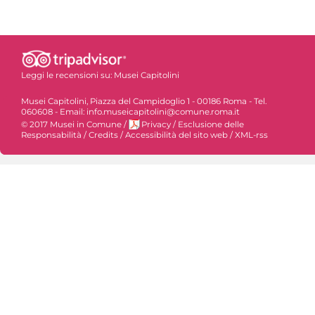
Leggi le recensioni su:
Musei Capitolini
Musei Capitolini, Piazza del Campidoglio 1 - 00186 Roma - Tel.
060608 - Email: info.museicapitolini@comune.roma.it
© 2017 Musei in Comune
/
Privacy
/
Esclusione delle
Responsabilità
/
Credits
/
Accessibilità del sito web
/
XML-rss