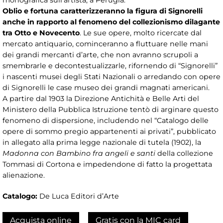
monografica sull’artista, a Perugia.
Oblio e fortuna caratterizzeranno la figura di Signorelli
anche in rapporto al fenomeno del collezionismo dilagante
tra Otto e Novecento
. Le sue opere, molto ricercate dal
mercato antiquario, cominceranno a fluttuare nelle mani
dei grandi mercanti d’arte, che non avranno scrupoli a
smembrarle e decontestualizzarle, rifornendo di “Signorelli”
i nascenti musei degli Stati Nazionali o arredando con opere
di Signorelli le case museo dei grandi magnati americani.
A partire dal 1903 la Direzione Antichità e Belle Arti del
Ministero della Pubblica Istruzione tentò di arginare questo
fenomeno di dispersione, includendo nel “Catalogo delle
opere di sommo pregio appartenenti ai privati”, pubblicato
in allegato alla prima legge nazionale di tutela (1902), la
Madonna con Bambino fra angeli e santi
della collezione
Tommasi di Cortona e impedendone di fatto la progettata
alienazione.
Catalogo:
De Luca Editori d’Arte
Acquista online
Gratis con la MIC card