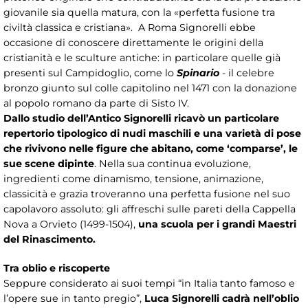
giovanile sia quella matura, con la «perfetta fusione tra
civiltà classica e cristiana». A Roma Signorelli ebbe
occasione di conoscere direttamente le origini della
cristianità e le sculture antiche: in particolare quelle già
presenti sul Campidoglio, come lo
Spinario
- il celebre
bronzo giunto sul colle capitolino nel 1471 con la donazione
al popolo romano da parte di Sisto IV.
Dallo studio dell’Antico Signorelli ricavò un particolare
repertorio tipologico di nudi maschili e una varietà di pose
che rivivono nelle figure che abitano, come ‘comparse’, le
sue scene dipinte
. Nella sua continua evoluzione,
ingredienti come dinamismo, tensione, animazione,
classicità e grazia troveranno una perfetta fusione nel suo
capolavoro assoluto: gli affreschi sulle pareti della Cappella
Nova a Orvieto (1499-1504),
una scuola per i grandi Maestri
del Rinascimento.
Tra oblio e riscoperte
Seppure considerato ai suoi tempi “in Italia tanto famoso e
l’opere sue in tanto pregio”,
Luca Signorelli cadrà nell’oblio