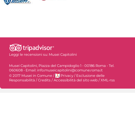
Leggi le recensioni su:
Musei Capitolini
Musei Capitolini, Piazza del Campidoglio 1 - 00186 Roma - Tel.
060608 - Email: info.museicapitolini@comune.roma.it
© 2017 Musei in Comune
/
Privacy
/
Esclusione delle
Responsabilità
/
Credits
/
Accessibilità del sito web
/
XML-rss