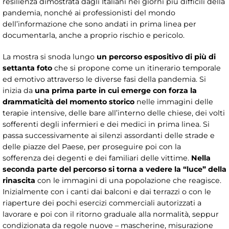
resilienza dimostrata dagli Italiani nei giorni più difficili della
pandemia, nonché ai professionisti del mondo
dell’informazione che sono andati in prima linea per
documentarla, anche a proprio rischio e pericolo.
La mostra si snoda lungo
un percorso espositivo di più di
settanta foto
che si propone come un itinerario temporale
ed emotivo attraverso le diverse fasi della pandemia. Si
inizia da
una
prima parte in cui emerge con forza la
drammaticità del momento storico
nelle immagini delle
terapie intensive, delle bare all’interno delle chiese, dei volti
sofferenti degli infermieri e dei medici in prima linea. Si
passa successivamente ai silenzi assordanti delle strade e
delle piazze del Paese, per proseguire poi con la
sofferenza dei degenti e dei familiari delle vittime.
Nella
seconda parte del percorso si torna a vedere la “luce” della
rinascita
con le immagini di una popolazione che reagisce.
Inizialmente con i canti dai balconi e dai terrazzi o con le
riaperture dei pochi esercizi commerciali autorizzati a
lavorare e poi con il ritorno graduale alla normalità, seppur
condizionata da regole nuove – mascherine, misurazione