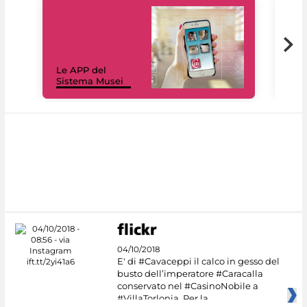
Il 
Le APP del
Mus
Sistema Musei
net
04/10/2018
E' di #Cavaceppi il calco in gesso del
busto dell’imperatore #Caracalla
conservato nel #CasinoNobile a
#VillaTorlonia. Per la