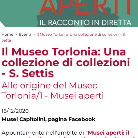
Home
>
Eventi
>
Il Museo Torlonia: Una collezione di collezioni - S.
Tu sei qui
Settis
Il Museo Torlonia: Una
collezione di collezioni
- S. Settis
Alle origine del Museo
Torlonia/1 - Musei aperti
18/12/2020
Musei Capitolini,
pagina Facebook
Appuntamento nell'ambito di "
Musei aperti: il