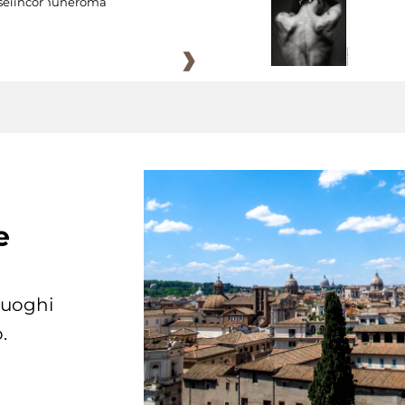
eiincomuneroma
e
 luoghi
.