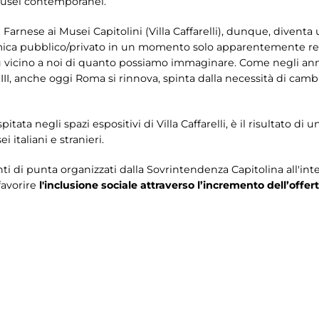
 musei contemporanei.
 Farnese ai Musei Capitolini (Villa Caffarelli), dunque, divent
ica pubblico/privato in un momento solo apparentemente remo
ù vicino a noi di quanto possiamo immaginare. Come negli ann
III, anche oggi Roma si rinnova, spinta dalla necessità di cambia
ospitata negli spazi espositivi di Villa Caffarelli, è il risultato 
 italiani e stranieri.
ti di punta organizzati dalla Sovrintendenza Capitolina all'int
favorire
l'inclusione sociale attraverso l’incremento dell’offert