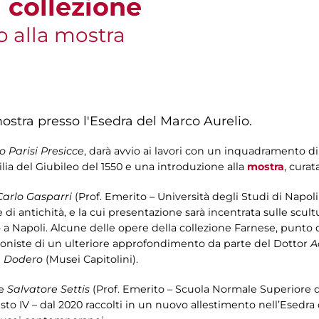
 collezione
o alla mostra
ostra presso l'Esedra del Marco Aurelio.
o Parisi Presicce
, darà avvio ai lavori con un inquadramento di 
ilia del Giubileo del 1550 e una introduzione alla
mostra
, cura
Carlo Gasparri
(Prof. Emerito – Università degli Studi di Napoli
e di antichità, e la cui presentazione sarà incentrata sulle scu
 a Napoli. Alcune delle opere della collezione Farnese, punto
tagoniste di un ulteriore approfondimento da parte del Dottor
A
a Dodero
(Musei Capitolini).
re
Salvatore Settis
(Prof. Emerito – Scuola Normale Superiore di
o IV – dal 2020 raccolti in un nuovo allestimento nell’Esedra 