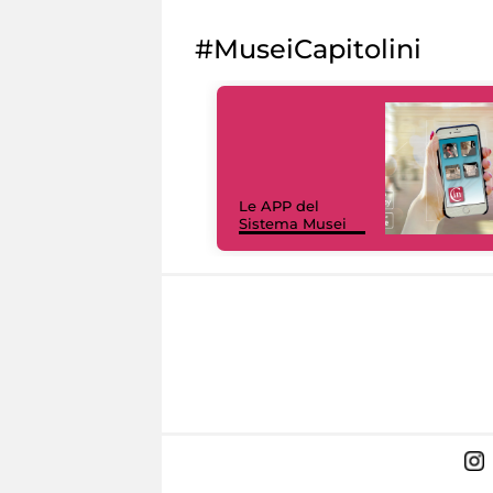
#MuseiCapitolini
Le APP del
Sistema Musei