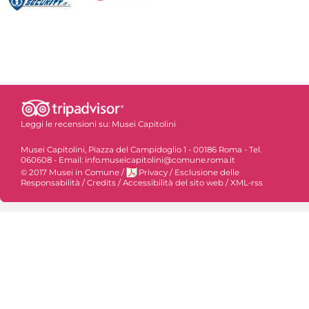
Leggi le recensioni su:
Musei Capitolini
Musei Capitolini, Piazza del Campidoglio 1 - 00186 Roma - Tel.
060608 - Email: info.museicapitolini@comune.roma.it
© 2017 Musei in Comune
/
Privacy
/
Esclusione delle
Responsabilità
/
Credits
/
Accessibilità del sito web
/
XML-rss