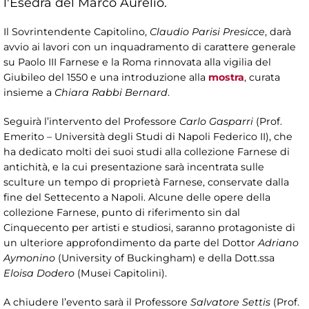
l'Esedra del Marco Aurelio.
Il Sovrintendente Capitolino,
Claudio Parisi Presicce
, darà
avvio ai lavori con un inquadramento di carattere generale
su Paolo III Farnese e la Roma rinnovata alla vigilia del
Giubileo del 1550 e una introduzione alla
mostra
, curata
insieme a
Chiara Rabbi Bernard
.
Seguirà l’intervento del Professore
Carlo Gasparri
(Prof.
Emerito – Università degli Studi di Napoli Federico II), che
ha dedicato molti dei suoi studi alla collezione Farnese di
antichità, e la cui presentazione sarà incentrata sulle
sculture un tempo di proprietà Farnese, conservate dalla
fine del Settecento a Napoli. Alcune delle opere della
collezione Farnese, punto di riferimento sin dal
Cinquecento per artisti e studiosi, saranno protagoniste di
un ulteriore approfondimento da parte del Dottor
Adriano
Aymonino
(University of Buckingham) e della Dott.ssa
Eloisa Dodero
(Musei Capitolini).
A chiudere l’evento sarà il Professore
Salvatore Settis
(Prof.