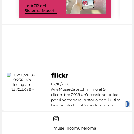
Il 
Le APP del
Mus
Sistema Musei
net
02/10/2018
Ai #MuseiCapitolini fino al 9
dicembre 2018 un’occasione unica
per ripercorrere la storia degli ultimi
tre concili dell’età moderna con
museiincomuneroma