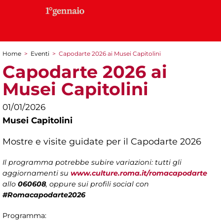
Home
>
Eventi
>
Capodarte 2026 ai Musei Capitolini
Tu sei qui
Capodarte 2026 ai
Musei Capitolini
01/01/2026
Musei Capitolini
Mostre e visite guidate per il Capodarte 2026
Il programma potrebbe subire variazioni: tutti gli
aggiornamenti su
www.culture.roma.it/romacapodarte
allo
060608
, oppure sui profili social con
#Romacapodarte2026
Programma: