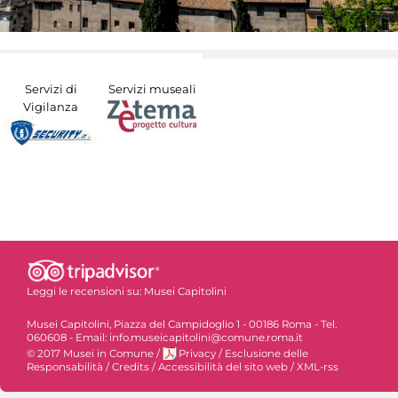
Servizi di
Servizi museali
Vigilanza
Leggi le recensioni su:
Musei Capitolini
Musei Capitolini, Piazza del Campidoglio 1 - 00186 Roma - Tel.
060608 - Email: info.museicapitolini@comune.roma.it
© 2017 Musei in Comune
/
Privacy
/
Esclusione delle
Responsabilità
/
Credits
/
Accessibilità del sito web
/
XML-rss