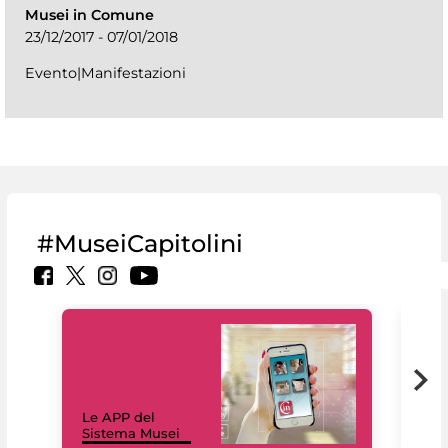
Musei in Comune
23/12/2017 - 07/01/2018
Evento|Manifestazioni
#MuseiCapitolini
Il 
Le APP del
Mus
Sistema Musei
net