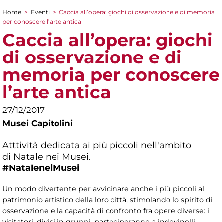
Home
>
Eventi
>
Caccia all’opera: giochi di osservazione e di memoria
Tu sei qui
per conoscere l’arte antica
Caccia all’opera: giochi
di osservazione e di
memoria per conoscere
l’arte antica
27/12/2017
Musei Capitolini
Atttività dedicata ai più piccoli nell'ambito
di Natale nei Musei.
#NataleneiMusei​
Un modo divertente per avvicinare anche i più piccoli al
patrimonio artistico della loro città, stimolando lo spirito di
osservazione e la capacità di confronto fra opere diverse: i
visitatori, divisi in gruppi, parteciperanno a indovinelli