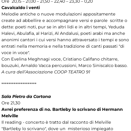
Ore 20,15 – 21,00 – 21,50 – 22,40 – 23,30 – 0,20
Cavalcaldo i venti
Melodie antiche o nuove modulazioni appositamente
create ad abbellire e accompagnare versi e parole scritte o
dette: poeti noti, pur se in altri lidi e in altri tempi, Yeduda
Halevi, Abulafia, al Harizi, Al Andalusi, poeti arabi ma anche
anonimi cantori i cui versi hanno attraversato i tempi e sono
entrati nella memoria e nella tradizione di canti passati "di
voce in voce".
Con Evelina Meghnagi voce, Cristiano Califano chitarre,
bouzuki, Arnaldo Vacca percussioni, Marco Siniscalco basso.
A cura dell’Associazione COOP TEATRO 91
********************
Sala Pietro da Cortona
Ore 21,30
Avrei preferenza di no. Bartleby lo scrivano di Hermann
Melville
Il reading - concerto è tratto dal racconto di Melville
"Bartleby lo scrivano", dove un misterioso impiegato