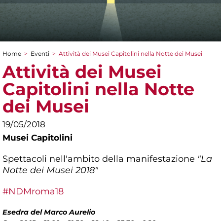
Home
>
Eventi
>
Attività dei Musei Capitolini nella Notte dei Musei
Tu sei qui
Attività dei Musei
Capitolini nella Notte
dei Musei
19/05/2018
Musei Capitolini
Spettacoli nell'ambito della manifestazione
"La
Notte dei Musei 2018"
#NDMroma18
Esedra del Marco Aurelio