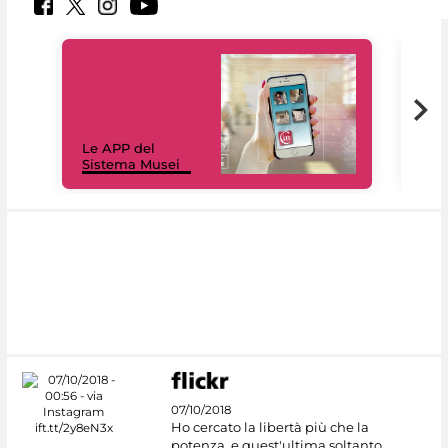
Il 
Le APP del
Mus
Sistema Musei
net
07/10/2018
Ho cercato la libertà più che la
potenza, e quest'ultima soltanto