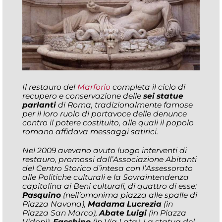
Il restauro del
Marforio
completa il ciclo di
recupero e conservazione delle
sei statue
parlanti
di Roma, tradizionalmente famose
per il loro ruolo di portavoce delle denunce
contro il potere costituito, alle quali il popolo
romano affidava messaggi satirici.
Nel 2009 avevano avuto luogo interventi di
restauro, promossi dall’Associazione Abitanti
del Centro Storico d’intesa con l’Assessorato
alle Politiche culturali e la Sovraintendenza
capitolina ai Beni culturali, di quattro di esse:
Pasquino
(nell’omonima piazza alle spalle di
Piazza Navona),
Madama Lucrezia
(in
Piazza San Marco),
Abate Luigi
(in Piazza
Vidoni),
Facchino
(in Via Lata). La statua del