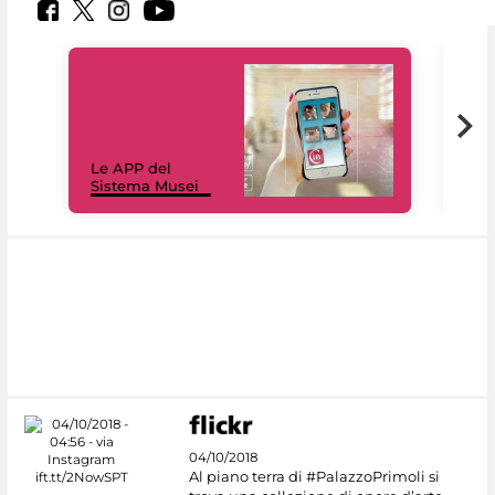
Il 
Le APP del
Mus
Sistema Musei
net
04/10/2018
Al piano terra di #PalazzoPrimoli si