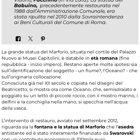
Babuino,
precedentemente restaurata nel
1988 dall’Amministrazione Comunale, era
stata ripulita nel 2010 dalla Sovraintendenza
ai Beni Culturali del Comune di Roma.
La grande statua del Marforio, situata nel cortile del Palazzo
Nuovo ai Musei Capitolini, è databile in
età romana
(fine
repubblica - inizio impero). Restano aperte molte ipotesi sia
sull’identificazione del soggetto - un fiume?, l’Oceano? - che
sull’originaria collocazione.
Conosciuta già nel XII secolo e copiata nei disegni del
Beatricetto, si mostra ora come Oceano, che, semisdraiato e
poggiato su un letto di piccole rocce, con il mostro marino, i
delfini e la conchiglia nella mano, si specchia nell’acqua
della vasca.
L’intervento di restauro, avviato nel settembre 2012,
riguarda sia la
fontana e la statua di Marforio
che l’
esedra
antistante ed è stato interamente finanziato da
Swarovski
con un contributo economico di 100mila euro