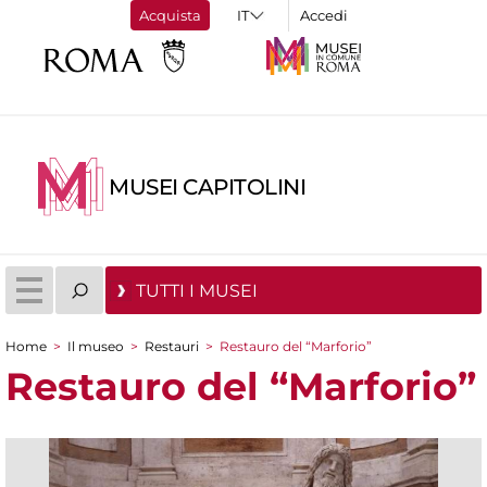
Acquista
Accedi
MUSEI CAPITOLINI
TUTTI I MUSEI
Home
>
Il museo
>
Restauri
>
Restauro del “Marforio”
Tu sei qui
Restauro del “Marforio”