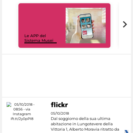
Il 
Le APP del
Mus
Sistema Musei
net
05/10/2018
Dal soggiorno della sua ultima
abitazione in Lungotevere della
Vittoria 1, Alberto Moravia ritratto da