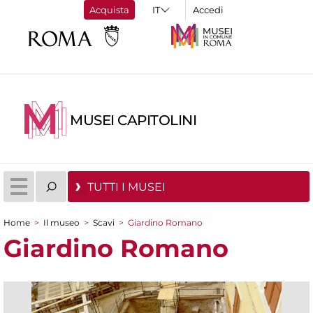
Acquista
Accedi
MUSEI CAPITOLINI
TUTTI I MUSEI
Home
>
Il museo
>
Scavi
>
Giardino Romano
Tu sei qui
Giardino Romano