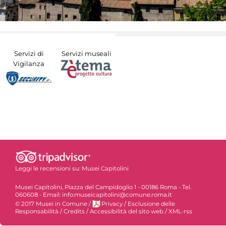
Servizi di
Servizi museali
Vigilanza
Leggi le recensioni su:
Musei Capitolini
Musei Capitolini, Piazza del Campidoglio 1 - 00186 Roma - Tel.
060608 - Email: info.museicapitolini@comune.roma.it
© 2017 Musei in Comune
/
Privacy
/
Esclusione delle
Responsabilità
/
Credits
/
Accessibilità del sito web
/
XML-rss