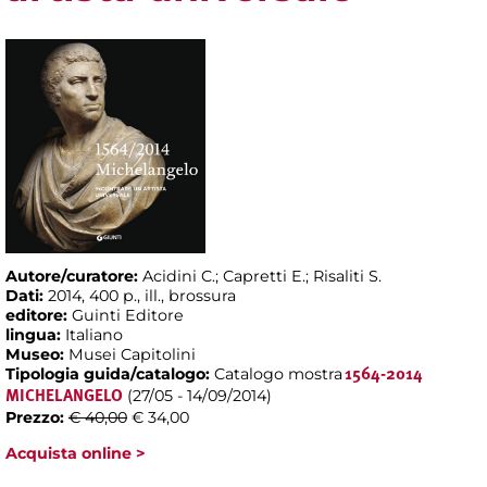
Autore/curatore:
Acidini C.; Capretti E.; Risaliti S.
Dati:
2014, 400 p., ill., brossura
editore:
Guinti Editore
lingua:
Italiano
Museo:
Musei Capitolini
Tipologia guida/catalogo:
Catalogo mostra
1564-2014
(27/05 - 14/09/2014)
MICHELANGELO
Prezzo:
€ 40,00
€ 34,00
Acquista online >