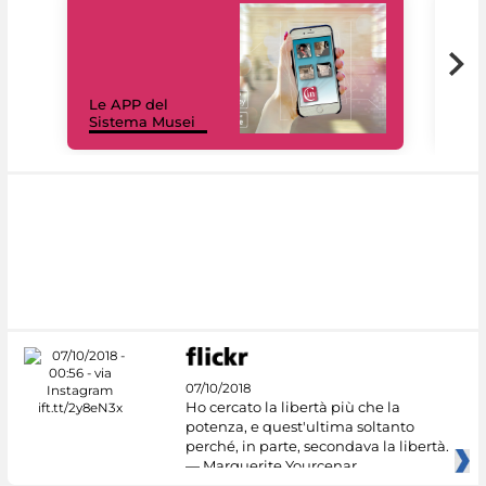
Il 
Le APP del
Mus
Sistema Musei
net
07/10/2018
Ho cercato la libertà più che la
potenza, e quest'ultima soltanto
perché, in parte, secondava la libertà.
— Marguerite Yourcenar