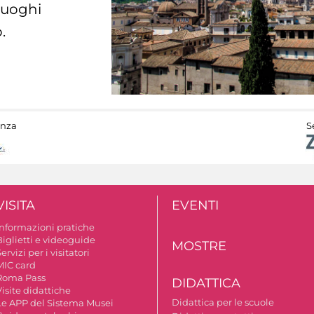
 luoghi
.
anza
S
VISITA
EVENTI
Informazioni pratiche
Biglietti e videoguide
MOSTRE
ervizi per i visitatori
MIC card
Roma Pass
DIDATTICA
isite didattiche
Didattica per le scuole
Le APP del Sistema Musei