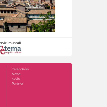
ervizi museali
Calendario
News
Avvisi
Partner