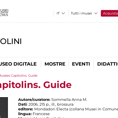
Tutti i musei
Acquist
OLINI
USEO DIGITALE
MOSTRE
EVENTI
DIDATT
Musées Capitolins. Guide
pitolins. Guide
Autore/curatore:
Sommella Anna M.
Dati:
2006, 215 p., ill., brossura
editore:
Mondadori Electa (collana Musei in Comun
lingua:
Francese