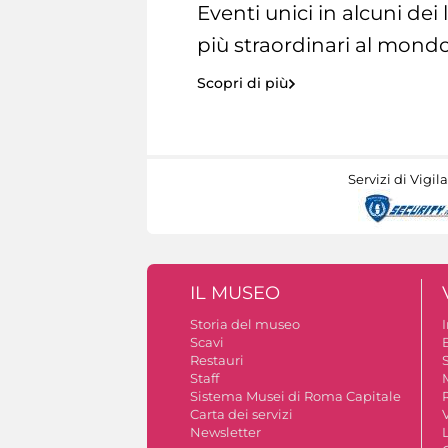
Eventi unici in alcuni dei
più straordinari al mondo
Scopri di più
Servizi di Vigil
IL MUSEO
Storia del museo
Scavi
Restauri
S
Staff
Sistema Musei di Roma Capitale
Carta dei servizi
V
Newsletter