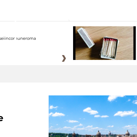
eiincomuneroma
e