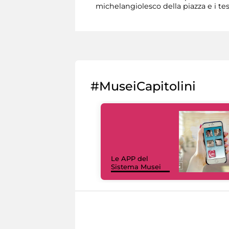
michelangiolesco della piazza e i teso
#MuseiCapitolini
Le APP del
Sistema Musei