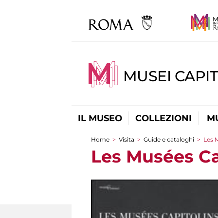
MUSEI CAPIT
IL MUSEO
COLLEZIONI
M
Home
>
Visita
>
Guide e cataloghi
>
Les 
Tu sei qui
Les Musées Ca