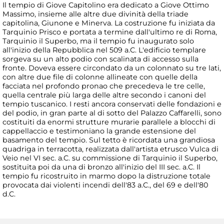
Il tempio di Giove Capitolino era dedicato a Giove Ottimo
Massimo, insieme alle altre due divinità della triade
capitolina, Giunone e Minerva. La costruzione fu iniziata da
Tarquinio Prisco e portata a termine dall'ultimo re di Roma,
Tarquinio il Superbo, ma il tempio fu inaugurato solo
all'inizio della Repubblica nel 509 a.C. L'edificio templare
sorgeva su un alto podio con scalinata di accesso sulla
fronte. Doveva essere circondato da un colonnato su tre lati,
con altre due file di colonne allineate con quelle della
facciata nel profondo pronao che precedeva le tre celle,
quella centrale più larga delle altre secondo i canoni del
tempio tuscanico. I resti ancora conservati delle fondazioni e
del podio, in gran parte al di sotto del Palazzo Caffarelli, sono
costituiti da enormi strutture murarie parallele a blocchi di
cappellaccio e testimoniano la grande estensione del
basamento del tempio. Sul tetto è ricordata una grandiosa
quadriga in terracotta, realizzata dall'artista etrusco Vulca di
Veio nel VI sec. a.C. su commissione di Tarquinio il Superbo,
sostituita poi da una di bronzo all'inizio del III sec. a.C. Il
tempio fu ricostruito in marmo dopo la distruzione totale
provocata dai violenti incendi dell'83 a.C., del 69 e dell'80
d.C.