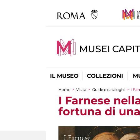
MUSEI CAPIT
IL MUSEO
COLLEZIONI
M
Home
>
Visita
>
Guide e cataloghi
>
I Far
Tu sei qui
I Farnese nell
fortuna di una