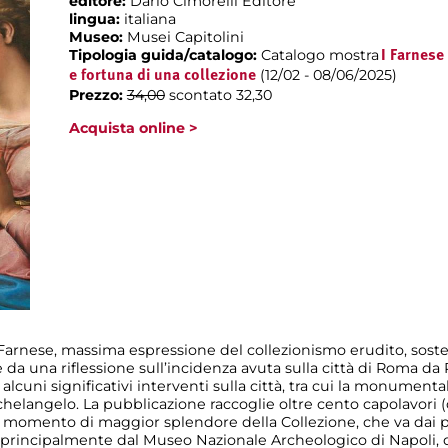
editore:
Dario Cimorelli Editore
lingua:
italiana
Museo:
Musei Capitolini
Tipologia guida/catalogo:
Catalogo mostra
I Farnese
(12/02 - 08/06/2025)
e fortuna di una collezione
Prezzo:
34,00
scontato 32,30
Acquista online >
 Farnese, massima espressione del collezionismo erudito, soste
e da una riflessione sull’incidenza avuta sulla città di Roma da P
alcuni significativi interventi sulla città, tra cui la monumenta
helangelo. La pubblicazione raccoglie oltre cento capolavori (d
al momento di maggior splendore della Collezione, che va dai p
nti principalmente dal Museo Nazionale Archeologico di Napoli,