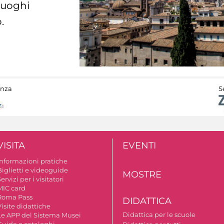
 luoghi
.
anza
S
VISITA
EVENTI
Informazioni pratiche
Biglietti e videoguide
MOSTRE
ervizi per i visitatori
MIC card
Roma Pass
DIDATTICA
isite didattiche
Didattica per le scuole
Le APP del Sistema Musei
Guide e cataloghi