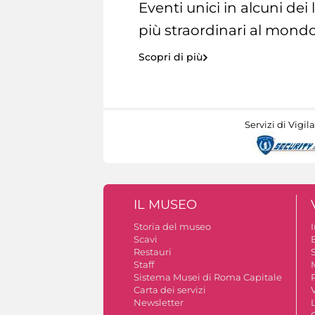
Eventi unici in alcuni dei
più straordinari al mondo
Scopri di più
Servizi di Vigil
IL MUSEO
Storia del museo
Scavi
Restauri
S
Staff
Sistema Musei di Roma Capitale
Carta dei servizi
V
Newsletter