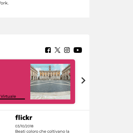
York.
Google Arts &
 Virtuale
Culture
03/10/2018
Beati coloro che coltivano la