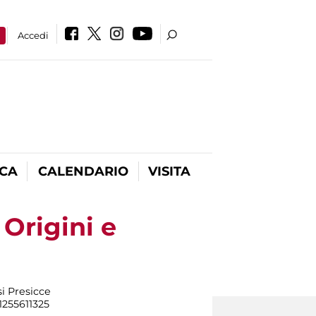
a
Accedi
ICA
CALENDARIO
VISITA
Origini e
i Presicce
91255611325