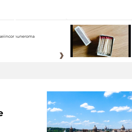
eiincomuneroma
e