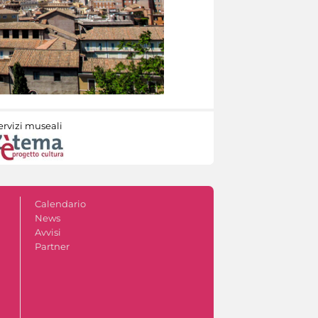
ervizi museali
Calendario
News
Avvisi
Partner