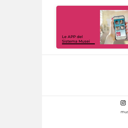
Le APP del
Sistema Musei
mus