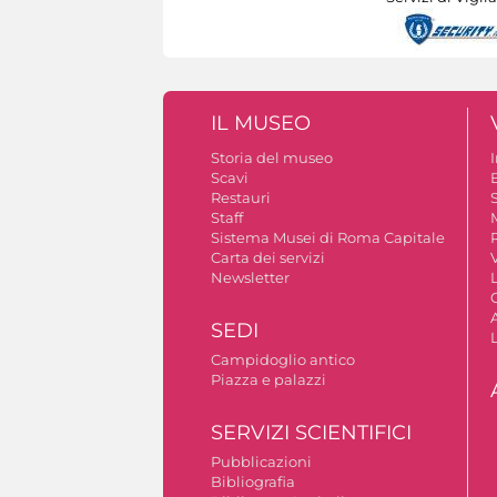
IL MUSEO
Storia del museo
Scavi
Restauri
S
Staff
Sistema Musei di Roma Capitale
Carta dei servizi
V
Newsletter
A
SEDI
Campidoglio antico
Piazza e palazzi
SERVIZI SCIENTIFICI
Pubblicazioni
Bibliografia