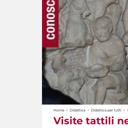
Home
>
Didattica
>
Didattica per tutti
>
Tu sei qui
Visite tattili 