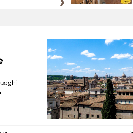
e
 luoghi
.
anza
S