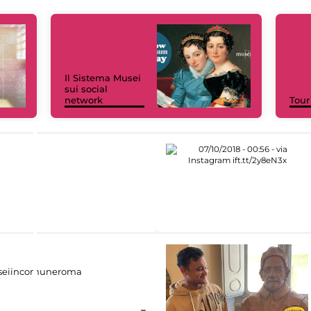
Il Sistema Musei
sui social
network
Tour
eiincomuneroma