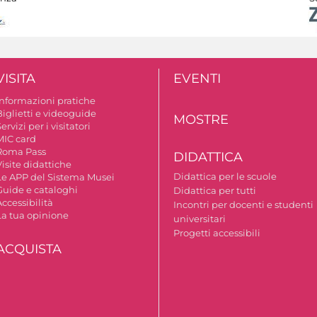
VISITA
EVENTI
Informazioni pratiche
Biglietti e videoguide
MOSTRE
ervizi per i visitatori
MIC card
Roma Pass
DIDATTICA
isite didattiche
Didattica per le scuole
Le APP del Sistema Musei
Guide e cataloghi
Didattica per tutti
ccessibilità
Incontri per docenti e studenti
La tua opinione
universitari
Progetti accessibili
ACQUISTA