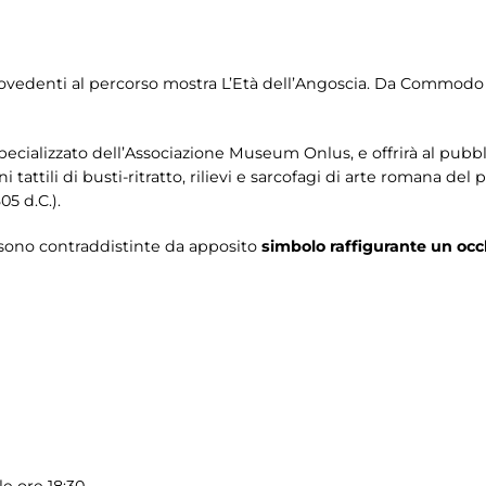
ipovedenti al percorso mostra L’Età dell’Angoscia. Da Commodo 
pecializzato dell’Associazione Museum Onlus, e offrirà al pubblic
 tattili di busti-ritratto, rilievi e sarcofagi di arte romana de
5 d.C.).
e sono contraddistinte da apposito
simbolo raffigurante un occ
le ore 18:30.