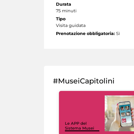
Durata
75 minuti
Tipo
Visita guidata
Prenotazione obbligatoria:
Sì
#MuseiCapitolini
Le APP del
Sistema Musei