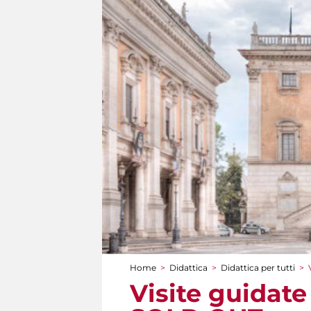
Home
>
Didattica
>
Didattica per tutti
>
Tu sei qui
Visite guidate