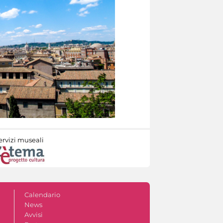
ervizi museali
Calendario
News
Avvisi