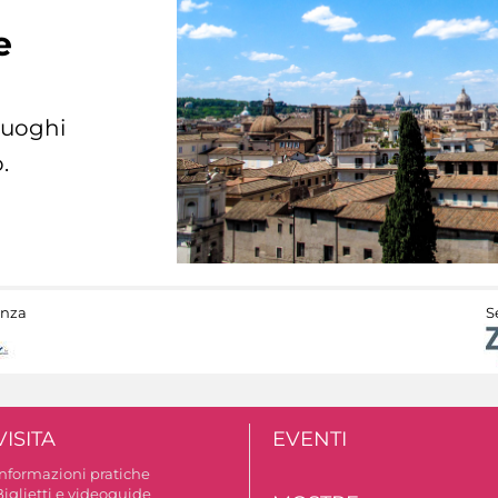
e
 luoghi
.
anza
S
VISITA
EVENTI
Informazioni pratiche
Biglietti e videoguide