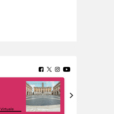
Google Arts &
 Virtuale
Culture