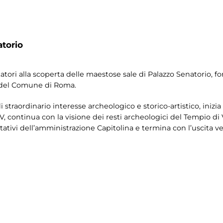
atorio
tori alla scoperta delle maestose sale di Palazzo Senatorio, f
 del Comune di Roma.
i straordinario interesse archeologico e storico-artistico, inizia
V, continua con la visione dei resti archeologici del Tempio d
ativi dell’amministrazione Capitolina e termina con l’uscita ver