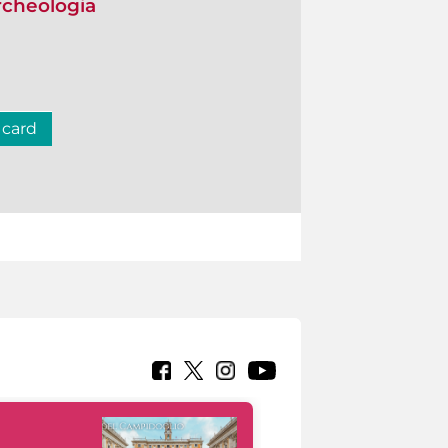
Archeologia
 card