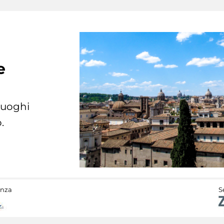
e
 luoghi
.
anza
S