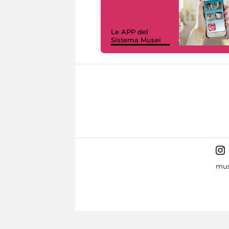
Le APP del
Sistema Musei
mus