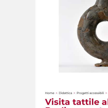
Home
>
Didattica
>
Progetti accessibili
>
Tu sei qui
Visita tattile