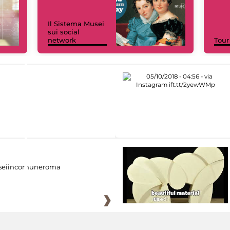
Il Sistema Musei
sui social
network
Tour
eiincomuneroma