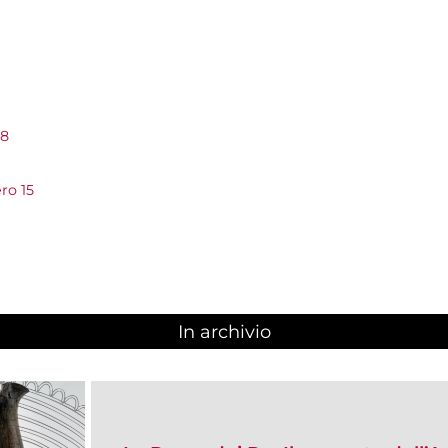
 8
ro 15
In archivio