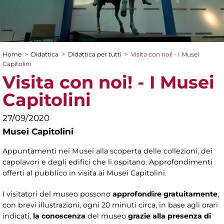
Home
>
Didattica
>
Didattica per tutti
>
Visita con noi! - I Musei
Tu sei qui
Capitolini
Visita con noi! - I Musei
Capitolini
27/09/2020
Musei Capitolini
Appuntamenti nei Musei alla scoperta delle collezioni, dei
capolavori e degli edifici che li ospitano. Approfondimenti
offerti al pubblico in visita ai Musei Capitolini.
I visitatori del museo possono
approfondire gratuitamente
,
con brevi illustrazioni, ogni 20 minuti circa, in base agli orari
indicati,
la conoscenza
del museo
grazie alla presenza di