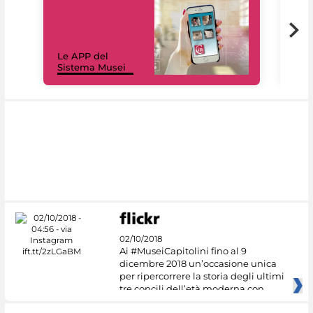
Il 
Le APP del
Mus
Sistema Musei
net
02/10/2018
Ai #MuseiCapitolini fino al 9
dicembre 2018 un’occasione unica
per ripercorrere la storia degli ultimi
tre concili dell’età moderna con