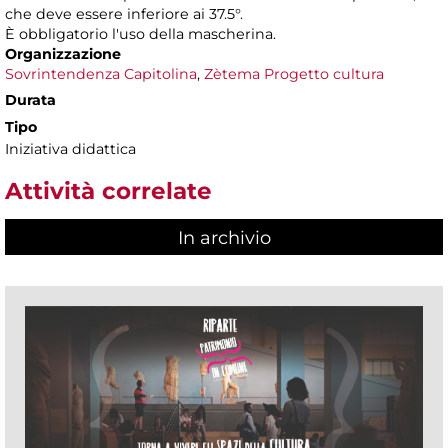
che deve essere inferiore ai 37.5°.
È obbligatorio l'uso della mascherina.
Organizzazione
Sovrintendenza Capitolina
,
Zètema Progetto cultura
Durata
Tipo
Iniziativa didattica
Attività correlate
In archivio