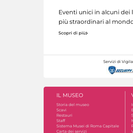
Eventi unici in alcuni dei
più straordinari al mondo
Scopri di più
Servizi di Vigil
IL MUSEO
Storia del museo
Scavi
Restauri
S
Staff
Sistema Musei di Roma Capitale
Carta dei servizi
V