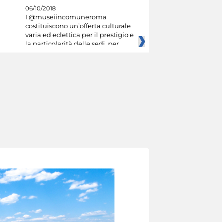
06/10/2018
I @museiincomuneroma
costituiscono un’offerta culturale
varia ed eclettica per il prestigio e
la particolarità delle sedi, per