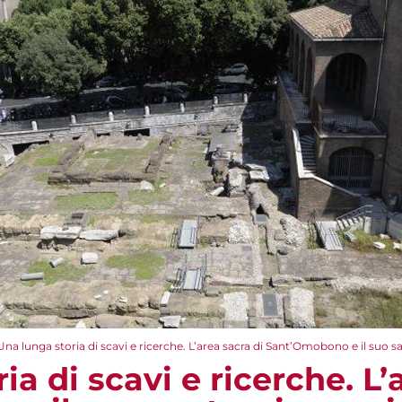
Una lunga storia di scavi e ricerche. L’area sacra di Sant’Omobono e il suo s
ia di scavi e ricerche. L’