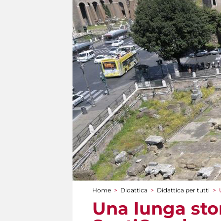
Home
>
Didattica
>
Didattica per tutti
>
Tu sei qui
Una lunga stor