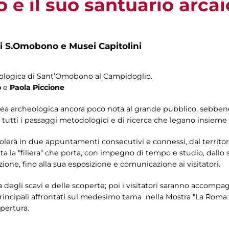
e il suo santuario arcai
di S.Omobono e Musei Capitolini
eologica di Sant’Omobono al Campidoglio.
o
e
Paola Piccione
area archeologica ancora poco nota al grande pubblico, sebben
 tutti i passaggi metodologici e di ricerca che legano insieme i
olerà in due appuntamenti consecutivi e connessi, dal territo
tta la "filiera" che porta, con impegno di tempo e studio, dallo 
ione, fino alla sua esposizione e comunicazione ai visitatori.
ria degli scavi e delle scoperte; poi i visitatori saranno accompa
i principali affrontati sul medesimo tema nella Mostra "La Roma 
apertura.