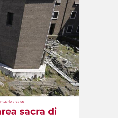
antuario arcaico
area sacra di