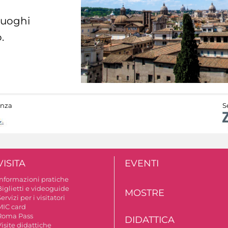
 luoghi
.
anza
S
VISITA
EVENTI
Informazioni pratiche
Biglietti e videoguide
MOSTRE
ervizi per i visitatori
MIC card
Roma Pass
DIDATTICA
isite didattiche