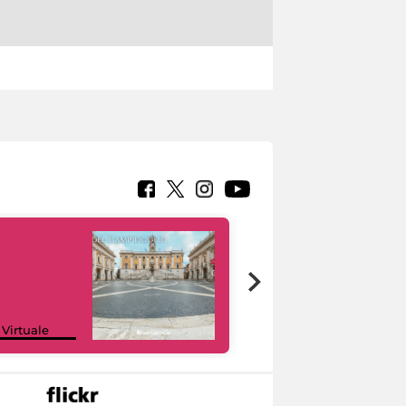
Google Arts &
 Virtuale
Culture