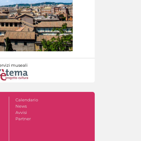
ervizi museali
Calendario
News
Avvisi
Partner