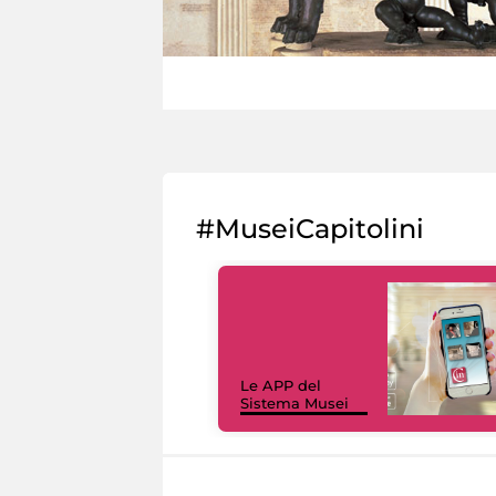
#MuseiCapitolini
Le APP del
Sistema Musei