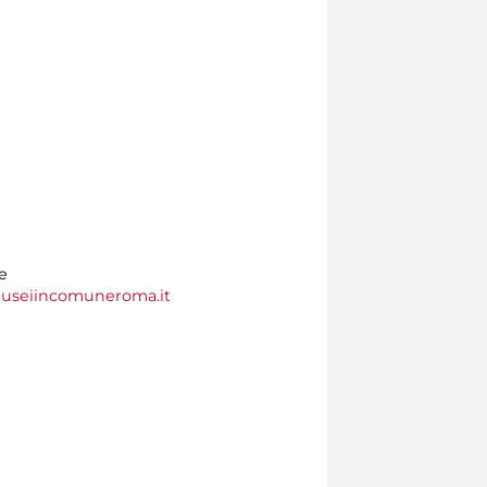
e
useiincomuneroma.it