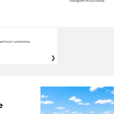
eiincomuneroma
e