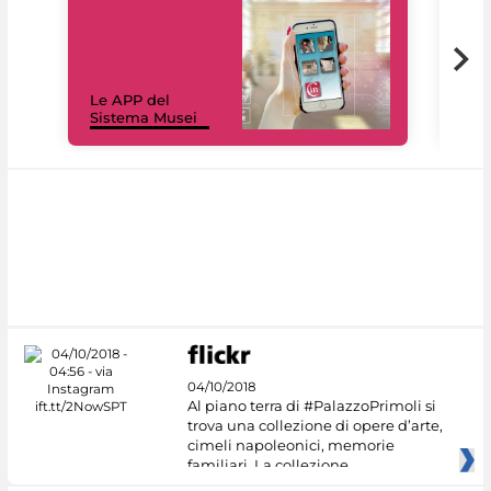
Il 
Le APP del
Mus
Sistema Musei
net
04/10/2018
Al piano terra di #PalazzoPrimoli si
trova una collezione di opere d’arte,
cimeli napoleonici, memorie
familiari. La collezione