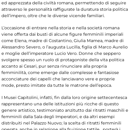
ed apprezzata della civiltà romana, permettendo di seguire
attraverso le personalità raffigurate la duratura storia politica
dell’impero, oltre che le diverse vicende familiari.
L’occasione di entrare nella storia e nella società romana
viene offerta dai busti di alcune figure femminili imperiali
come Elena, madre di Costantino, Giulia Mamea, madre di
Alessandro Severo, o l’augusta Lucilla, figlia di Marco Aurelio
e moglie dell’imperatore Lucio Vero. Donne che seppero
svolgere spesso un ruolo di protagoniste della vita politica
accanto ai Cesari, pur senza rinunciare alla propria
femminilità, come emerge dalle complesse e fantasiose
acconciature dei capelli che lanciavano vere e proprie
mode, presto imitate da tutte le matrone dell’epoca.
I Musei Capitolini, infatti, fin dalla loro origine settecentesca
rappresentano una delle istituzioni più ricche di questo
genere artistico, testimoniato anzitutto dai ritratti maschili e
femminili dalla Sala degli Imperatori, e da altri esempi
distribuiti nel Palazzo Nuovo; la scelta di ritratti femminili
operata, anche in relazione alla fruizione tattile, porterà i