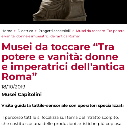
Home
>
Didattica
>
Progetti accessibili
>
Musei da toccare “Tra potere
Tu sei qui
e vanità: donne e imperatrici dell'antica Roma”
Musei da toccare “Tra
potere e vanità: donne
e imperatrici dell'antica
Roma”
18/10/2019
Musei Capitolini
Visita guidata tattile-sensoriale con operatori specializzati
Il percorso tattile si focalizza sul tema del ritratto scolpito,
che costituisce una delle produzioni artistiche più copiosa