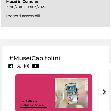
Musei in Comune
19/10/2018 - 08/03/2020
Progetti accessibili
#MuseiCapitolini
Il 
Le APP del
Mus
Sistema Musei
net