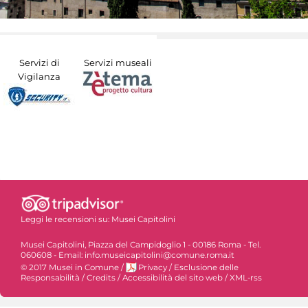
Servizi di
Servizi museali
Vigilanza
Leggi le recensioni su:
Musei Capitolini
Musei Capitolini, Piazza del Campidoglio 1 - 00186 Roma - Tel.
060608 - Email: info.museicapitolini@comune.roma.it
© 2017 Musei in Comune
/
Privacy
/
Esclusione delle
Responsabilità
/
Credits
/
Accessibilità del sito web
/
XML-rss