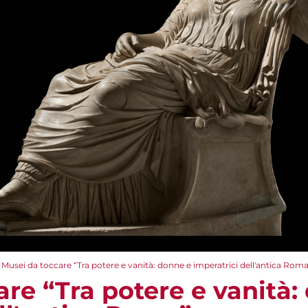
Musei da toccare “Tra potere e vanità: donne e imperatrici dell'antica Rom
re “Tra potere e vanità: