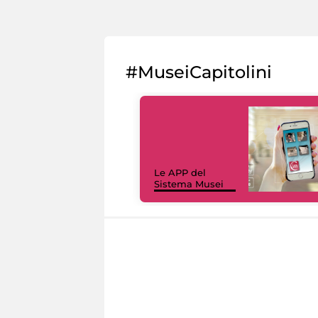
#MuseiCapitolini
Le APP del
Sistema Musei