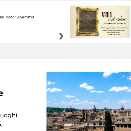
eiincomuneroma
e
 luoghi
.