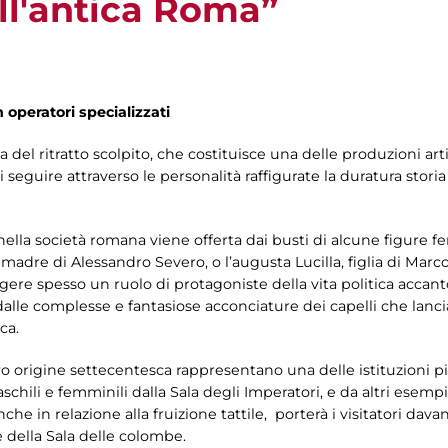
ll'antica Roma”
n operatori specializzati
ema del ritratto scolpito, che costituisce una delle produzioni a
seguire attraverso le personalità raffigurate la duratura storia 
 nella società romana viene offerta dai busti di alcune figure 
adre di Alessandro Severo, o l’augusta Lucilla, figlia di Marc
re spesso un ruolo di protagoniste della vita politica accanto 
lle complesse e fantasiose acconciature dei capelli che lanc
ca.
a loro origine settecentesca rappresentano una delle istituzioni p
schili e femminili dalla Sala degli Imperatori, e da altri esempi
nche in relazione alla fruizione tattile, porterà i visitatori dava
 e della Sala delle colombe.