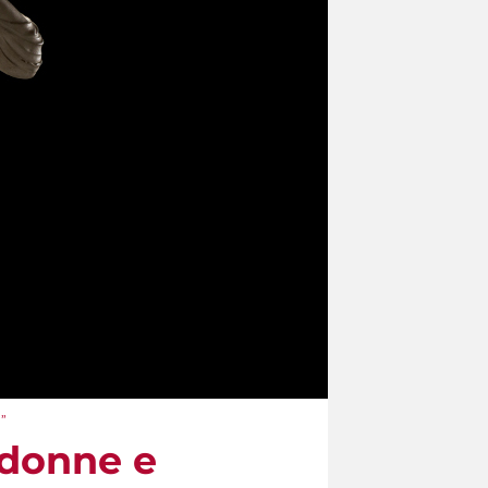
a”
 donne e