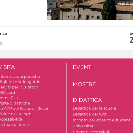
anza
S
VISITA
EVENTI
Informazioni pratiche
Biglietti e videoguide
MOSTRE
ervizi per i visitatori
MIC card
Roma Pass
DIDATTICA
isite didattiche
Didattica per le scuole
Le APP del Sistema Musei
Guide e cataloghi
Didattica per tutti
ccessibilità
Incontri per docenti e studenti
La tua opinione
universitari
Progetti accessibili