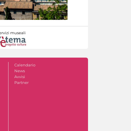
ervizi museali
Calendario
News
Avvisi
Partner