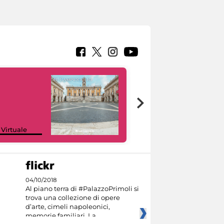
Google Arts &
 Virtuale
Culture
04/10/2018
Al piano terra di #PalazzoPrimoli si
trova una collezione di opere
d’arte, cimeli napoleonici,
memorie familiari. La