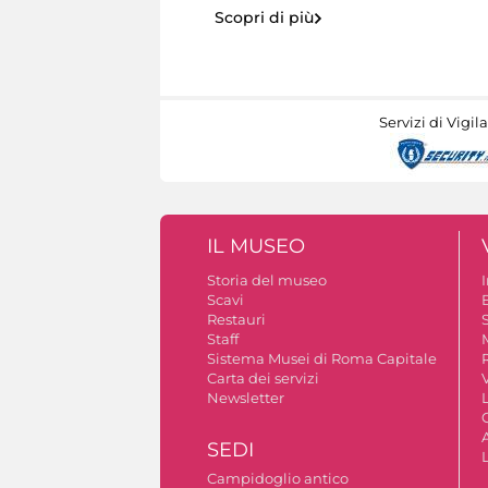
Scopri di più
Servizi di Vigil
IL MUSEO
Storia del museo
Scavi
Restauri
S
Staff
Sistema Musei di Roma Capitale
Carta dei servizi
V
Newsletter
A
SEDI
Campidoglio antico