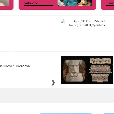
network
Tour
eiincomuneroma