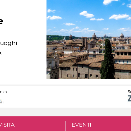
e
 luoghi
.
anza
S
VISITA
EVENTI