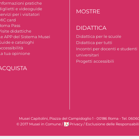
Informazioni pratiche
Biglietti e videoguide
MOSTRE
ervizi per i visitatori
MIC card
Roma Pass
DIDATTICA
isite didattiche
Didattica per le scuole
Le APP del Sistema Musei
Guide e cataloghi
Didattica per tutti
ccessibilità
Incontri per docenti e studenti
La tua opinione
universitari
Progetti accessibili
ACQUISTA
Musei Capitolini, Piazza del Campidoglio 1 - 00186 Roma - Tel. 060
© 2017 Musei in Comune
/
Privacy
/
Esclusione delle Responsabili