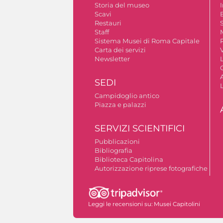
Storia del museo
Scavi
Restauri
S
Staff
Sistema Musei di Roma Capitale
Carta dei servizi
V
Newsletter
A
SEDI
Campidoglio antico
Piazza e palazzi
SERVIZI SCIENTIFICI
Pubblicazioni
Bibliografia
Biblioteca Capitolina
Autorizzazione riprese fotografiche
Leggi le recensioni su:
Musei Capitolini