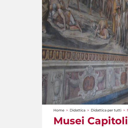
Home
>
Didattica
>
Didattica per tutti
>
Tu sei qui
Musei Capitoli