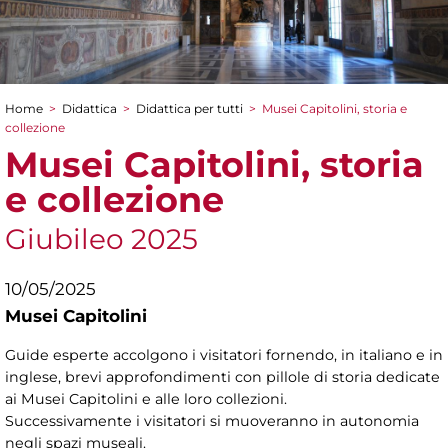
Home
>
Didattica
>
Didattica per tutti
>
Musei Capitolini, storia e
Tu sei qui
collezione
Musei Capitolini, storia
e collezione
Giubileo 2025
10/05/2025
Musei Capitolini
Guide esperte accolgono i visitatori fornendo, in italiano e in
inglese, brevi approfondimenti con pillole di storia dedicate
ai Musei Capitolini e alle loro collezioni.
Successivamente i visitatori si muoveranno in autonomia
negli spazi museali.