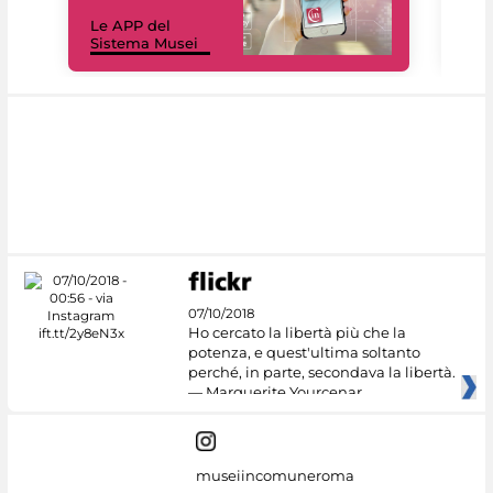
Il 
Le APP del
Mus
Sistema Musei
net
07/10/2018
Ho cercato la libertà più che la
potenza, e quest'ultima soltanto
perché, in parte, secondava la libertà.
— Marguerite Yourcenar
museiincomuneroma