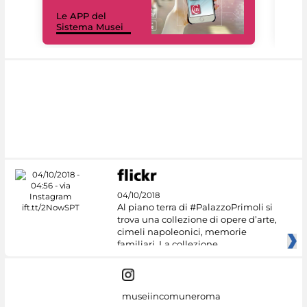
Il 
Le APP del
Mus
Sistema Musei
net
04/10/2018
Al piano terra di #PalazzoPrimoli si
trova una collezione di opere d’arte,
cimeli napoleonici, memorie
familiari. La collezione
museiincomuneroma