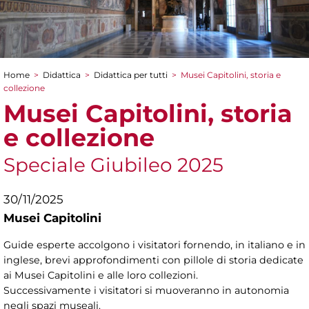
Home
>
Didattica
>
Didattica per tutti
>
Musei Capitolini, storia e
Tu sei qui
collezione
Musei Capitolini, storia
e collezione
Speciale Giubileo 2025
30/11/2025
Musei Capitolini
Guide esperte accolgono i visitatori fornendo, in italiano e in
inglese, brevi approfondimenti con pillole di storia dedicate
ai Musei Capitolini e alle loro collezioni.
Successivamente i visitatori si muoveranno in autonomia
negli spazi museali.