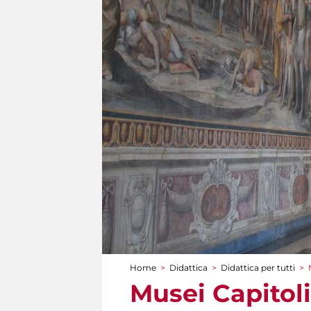
Home
>
Didattica
>
Didattica per tutti
>
Tu sei qui
Musei Capitoli