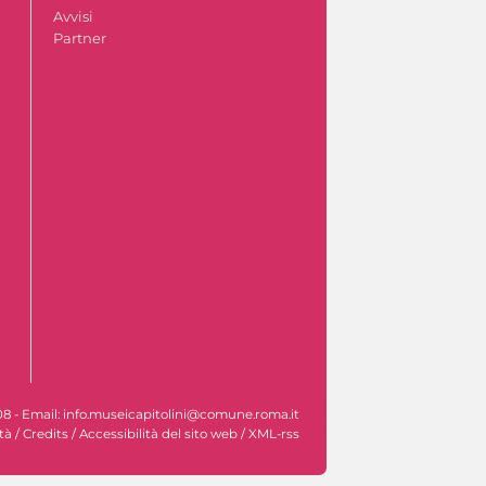
Avvisi
Partner
608 - Email: info.museicapitolini@comune.roma.it
tà
/
Credits
/
Accessibilità del sito web
/
XML-rss