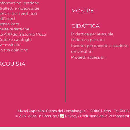
Informazioni pratiche
Biglietti e videoguide
MOSTRE
ervizi per i visitatori
MIC card
Roma Pass
DIDATTICA
isite didattiche
Didattica per le scuole
Le APP del Sistema Musei
Guide e cataloghi
Didattica per tutti
ccessibilità
Incontri per docenti e studenti
La tua opinione
universitari
Progetti accessibili
ACQUISTA
Musei Capitolini, Piazza del Campidoglio 1 - 00186 Roma - Tel. 060
© 2017 Musei in Comune
/
Privacy
/
Esclusione delle Responsabili