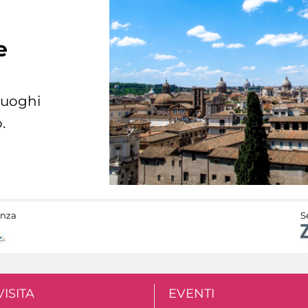
e
 luoghi
.
anza
S
VISITA
EVENTI