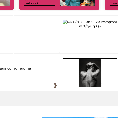
network
Tour
eiincomuneroma