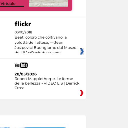
 Virtuale
Culture
03/10/2018
Beati coloro che coltivano la
voluttà dell'attesa. — Jean
Josipovici Buongiorno dal Museo
dell'#AraPacis dove sono
28/05/2026
Robert Mapplethorpe. Le forme
della bellezza - VIDEO LIS | Derrick
Cross