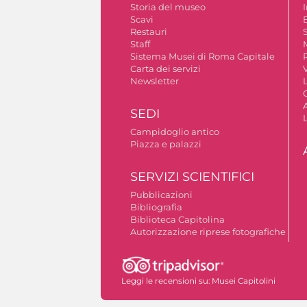
Storia del museo
Scavi
Restauri
S
Staff
Sistema Musei di Roma Capitale
Carta dei servizi
V
Newsletter
A
SEDI
Campidoglio antico
Piazza e palazzi
SERVIZI SCIENTIFICI
Pubblicazioni
Bibliografia
Biblioteca Capitolina
Autorizzazione riprese fotografiche
Leggi le recensioni su:
Musei Capitolini