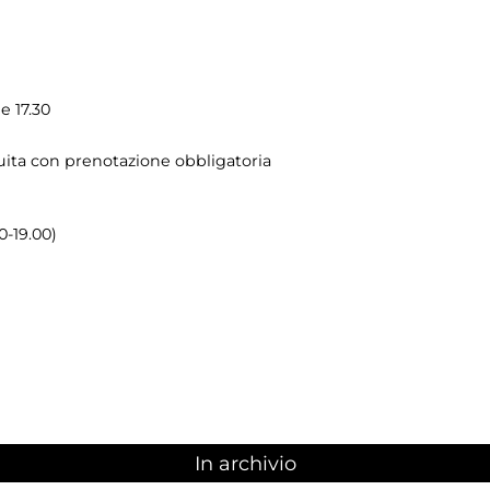
le 17.30
atuita con prenotazione obbligatoria
0-19.00)
In archivio