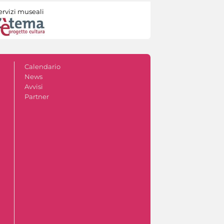
ervizi museali
Calendario
News
Avvisi
Partner