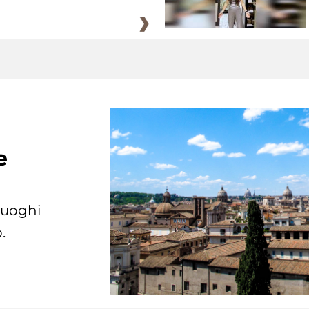
e
 luoghi
.