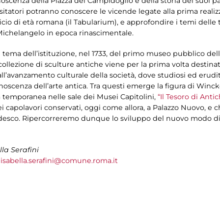
oscenza della Piazza del Campidoglio e della storia dei suoi pala
I visitatori potranno conoscere le vicende legate alla prima reali
o di età romana (il Tabularium), e approfondire i temi delle 
Michelangelo in epoca rinascimentale.
l tema dell’istituzione, nel 1733, del primo museo pubblico dell
llezione di sculture antiche viene per la prima volta destinata
l’avanzamento culturale della società, dove studiosi ed erudi
noscenza dell’arte antica. Tra questi emerge la figura di Winc
 temporanea nelle sale dei Musei Capitolini,
“Il Tesoro di Antic
dei capolavori conservati, oggi come allora, a Palazzo Nuovo, e
edesco. Ripercorreremo dunque lo sviluppo del nuovo modo di
lla Serafini
isabella.serafini@comune.roma.it