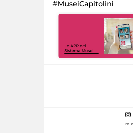
#MuseiCapitolini
Le APP del
Sistema Musei
mus