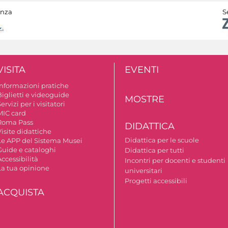
anza
S
VISITA
EVENTI
Informazioni pratiche
Biglietti e videoguide
MOSTRE
ervizi per i visitatori
MIC card
Roma Pass
DIDATTICA
isite didattiche
Didattica per le scuole
Le APP del Sistema Musei
Guide e cataloghi
Didattica per tutti
ccessibilità
Incontri per docenti e studenti
La tua opinione
universitari
Progetti accessibili
ACQUISTA