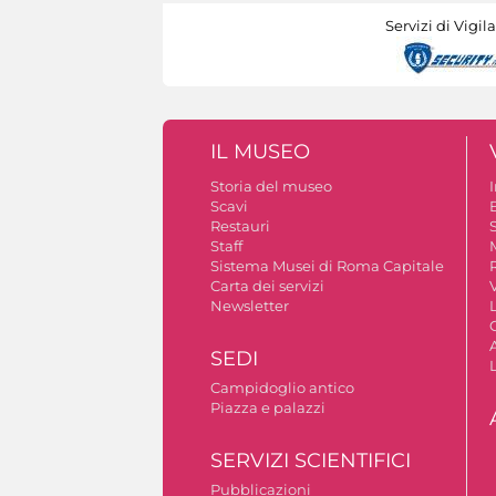
Servizi di Vigil
IL MUSEO
Storia del museo
Scavi
Restauri
S
Staff
Sistema Musei di Roma Capitale
Carta dei servizi
V
Newsletter
A
SEDI
Campidoglio antico
Piazza e palazzi
SERVIZI SCIENTIFICI
Pubblicazioni