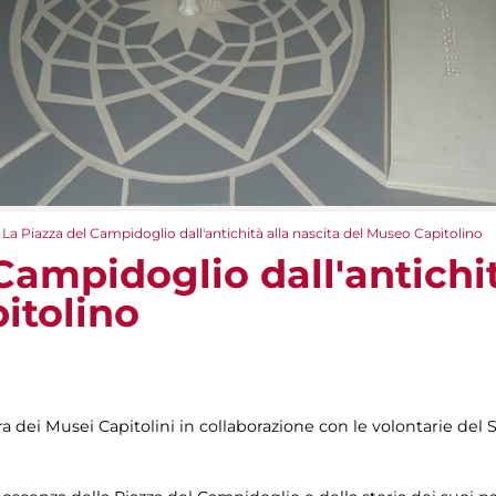
La Piazza del Campidoglio dall'antichità alla nascita del Museo Capitolino
Campidoglio dall'antichit
itolino
ura dei Musei Capitolini in collaborazione con le volontarie del