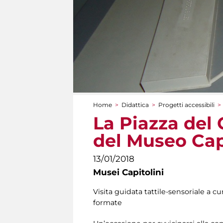
Home
>
Didattica
>
Progetti accessibili
>
Tu sei qui
La Piazza del 
del Museo Cap
13/01/2018
Musei Capitolini
Visita guidata tattile-sensoriale a c
formate