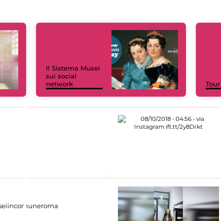
Il Sistema Musei
sui social
network
Tour
eiincomuneroma